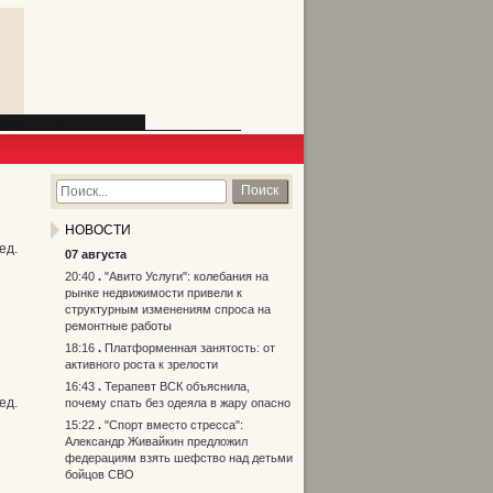
Поиск
НОВОСТИ
ед.
07 августа
20:40
"Авито Услуги": колебания на
рынке недвижимости привели к
структурным изменениям спроса на
ремонтные работы
18:16
Платформенная занятость: от
активного роста к зрелости
16:43
Терапевт ВСК объяснила,
ед.
почему спать без одеяла в жару опасно
15:22
"Спорт вместо стресса":
Александр Живайкин предложил
федерациям взять шефство над детьми
бойцов СВО