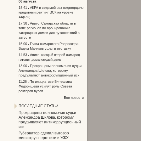
06 августа
18:41
АКРА в седьмой раз подтвердило
кредитный рейтинг ВСК на уровне
АА(RU)
17:38
Авито: Самарская область в
топе регионов по бронированию
загородных домов для путешествий в
августе
15:00
Глава самарского Росреестра
Вадим Маликов ушел в отставку
14:53
Авито: каждый второй самарец
готовит дома каждый день
13:00
Прекращены полномочия судьи
Александра Шилова, которому
предъявляют антикоррупционный иск
11:26
По инициативе Вячеслава
Федорищева усилят роль Совета
ректоров вузов
Все новости
ПОСЛЕДНИЕ СТАТЬИ
Прекращены полномочия судьи
Александра Шилова, которому
предъявляют антикоррупционный
иск
Губернатор сделал выговор
министру энергетики и ЖКХ