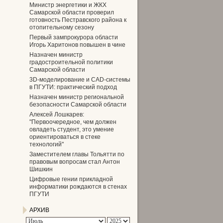
Министр энергетики и ЖКХ
Самарской области проверил
готовность Пестравского района к
отопительному сезону
Первый зампрокурора области
Игорь Харитонов повышен в чине
Назначен министр
градостроительной политики
Самарской области
3D-моделирование и CAD-системы
в ПГУТИ: практический подход
Назначен министр региональной
безопасности Самарской области
Алексей Лошкарев:
"Первоочередное, чем должен
овладеть студент, это умение
ориентироваться в стеке
технологий"
Заместителем главы Тольятти по
правовым вопросам стал Антон
Шишкин
Цифровые гении прикладной
информатики рождаются в стенах
ПГУТИ
АРХИВ