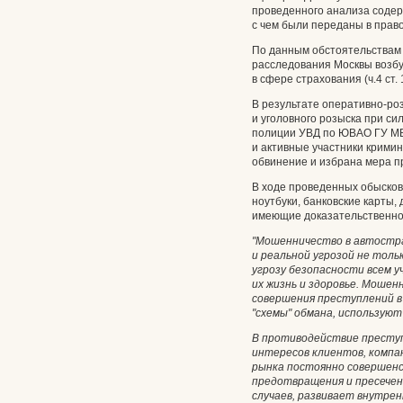
проведенного анализа содер
с чем были переданы в прав
По данным обстоятельствам 
расследования Москвы возб
в сфере страхования (ч.4 ст. 
В результате оперативно-р
и уголовного розыска при с
полиции УВД по ЮВАО ГУ МВ
и активные участники крими
обвинение и избрана мера п
В ходе проведенных обыско
ноутбуки, банковские карты,
имеющие доказательственно
"Мошенничество в автостр
и реальной угрозой не толь
угрозу безопасности всем у
их жизнь и здоровье. Моше
совершения преступлений 
"схемы" обмана, использую
В противодействие престу
интересов клиентов, компа
рынка постоянно совершен
предотвращения и пресечен
случаев, развивает внутрен