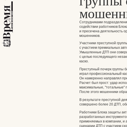
группы 
мошенн
Сотрудниками подразделений
содействии работников Блок
и пресечена деятельность о
мошенников.
Участники преступной групп
с участием премиальных авто
Умышленные ДТП они соверш
с целью последующего незак
каско.
Преступный почерк группы бы
играл профессиональный кас
Он намеренно направлял пре
Расчет был прост: удар исп
максимальные, "тотальные" 
После этого мошенники обра
В результате преступной де
совершено более 20 ДТП, об
Работники Блока защиты ак
разработанных инструментов
применяемых в компании, и
сценарии ДТП с участием схо