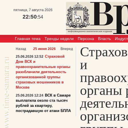
пятница, 7 августа 2026
22:50
:54
Главная тема
Тренды недели
Персона
Власть
Индус
Страхо
Назад
25 июня 2026
Вперед
Страховой
25.06.2026 12:52
и
Дом ВСК и
правоохранительные органы
разоблачили деятельность
правоох
организованной группы
страховых мошенников в
органы 
Москве
ВСК в Самаре
25.06.2026 12:24
деятель
выплатила около ста тысяч
рублей за квартиру,
организ
пострадавшую от атаки БПЛА