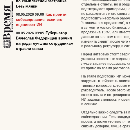
по комплексной застройке
отдельные ответы, но и общи
Безымянки
подтверждает примерами, на
не расходятся ли его слова 
Как пройти
08.05.2026 09:09
подготовить несколько рабоч
собеседование, если его
"я занимался продажами", а 
оценивает ИИ
в сегменте малого бизнеса, 
продажи на 15%". Или вместо
Губернатор
08.05.2026 09:05
данные по заявкам клиентов
Вячеслав Федорищев вручил
изменить скрипт, после чего
награды лучшим сотрудникам
и реальному рекрутеру, и сис
отрасли связи
Перед интервью стоит сверит
указаны конкретные задачи, 
лучше заранее продумать, ка
их прямо во время разговора
На этапе подготовки ИИ мож
загрузить в нейросеть описа
типовых вопросов, которые 
руководитель. После этого м
своего опыта и потренироват
ИИ задавать вопросы и оцени
и логично.
Отдельно важно следить за 
собеседовании. Если кандида
проект, а позже уточняет, чт
снизить доверие. Лучше сраз