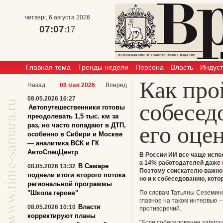
четверг, 6 августа 2026
07:07
:18
Главная тема
Тренды недели
Персона
Власть
Индус
Как про
Назад
08 мая 2026
Вперед
08.05.2026 16:27
собесед
Автопутешественники готовы
преодолевать 1,5 тыс. км за
раз, но часто попадают в ДТП,
его оце
особенно в Сибири и Москве
— аналитика ВСК и ГК
АвтоСпецЦентр
В России ИИ все чаще испо
а 14% работодателей даже
В Самаре
08.05.2026 13:32
Поэтому соискателю важно г
подвели итоги второго потока
но и к собеседованию, кото
региональной программы
"Школа героев"
По словам Татьяны Сеземино
главное на таком интервью —
Власти
08.05.2026 10:10
противоречий.
корректируют планы
"Если собеседование записы