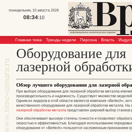
понедельник, 10 августа 2026
08:34
:11
Главная тема
Тренды недели
Персона
Власть
Индус
Оборудование для
лазерной обработк
Обзор лучшего оборудования для лазерной обр
При выборе оборудования для лазерной обработки металла ключе
производительность и надежность. Существует множество моделей 
Одним из лидеров в этой области является компания «Bertech», ко
качественного оборудования для лазерной обработки металла. На с
лазерной обработки металла
представлен широкий выбор станков 
Они обеспечивают высокую степень точности и позволяют обрабат
скоростью и эффективностью. Благодаря использованию передовы
оборудование от «Bertech» пользуется заслуженным признанием с