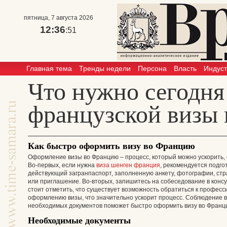
пятница, 7 августа 2026
12:36
:51
Главная тема
Тренды недели
Персона
Власть
Индус
Что нужно сегодня
французской визы 
Как быстро оформить визу во Францию
Оформление визы во Францию – процесс, который можно ускорить,
Во-первых, если нужна
виза шенген франция
, рекомендуется подго
действующий загранпаспорт, заполненную анкету, фотографии, стр
или приглашение. Во-вторых, запишитесь на собеседование в консу
стоит отметить, что существует возможность обратиться к профес
оформлению визы, что значительно ускорит процесс. Соблюдение 
необходимых документов поможет быстро оформить визу во Франц
Необходимые документы