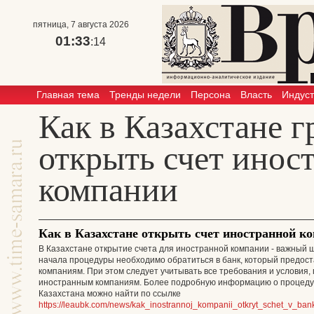
пятница, 7 августа 2026
01:33
:14
Главная тема
Тренды недели
Персона
Власть
Индус
Как в Казахстане 
открыть счет инос
компании
Как в Казахстане открыть счет иностранной к
В Казахстане открытие счета для иностранной компании - важный ш
начала процедуры необходимо обратиться в банк, который предост
компаниям. При этом следует учитывать все требования и условия
иностранным компаниям. Более подробную информацию о процедур
Казахстана можно найти по ссылке
https://leaubk.com/news/kak_inostrannoj_kompanii_otkryt_schet_v_ba