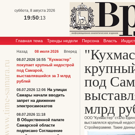
суббота, 8 августа 2026
19:50
:14
Главная тема
Тренды недели
Персона
Власть
Индус
"Кухмас
Назад
08 июля 2026
Вперед
"Кухмастер"
08.07.2026 16:55
крупный
покупает крупный недострой
под Самарой,
выставлявшийся за 3 млрд
под Сам
рублей
выставл
На улицах
08.07.2026 12:06
Самары начали вводить
запрет на движение
млрд ру
электросамокатов
08.07.2026 11:18
ООО "Кухмастер" стало един
В Общественной палате
выставлялся крупный недост
Самарской области
Стройкерамике. Такие данны
подписано Соглашение