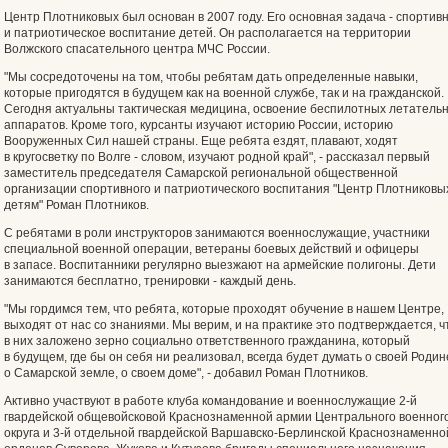
Центр Плотниковых был основан в 2007 году. Его основная задача - спортив
и патриотическое воспитание детей. Он располагается на территории
Волжского спасательного центра МЧС России.
"Мы сосредоточены на том, чтобы ребятам дать определенные навыки,
которые пригодятся в будущем как на военной службе, так и на гражданской.
Сегодня актуальны тактическая медицина, освоение беспилотных летатель
аппаратов. Кроме того, курсанты изучают историю России, историю
Вооруженных Сил нашей страны. Еще ребята ездят, плавают, ходят
в кругосветку по Волге - словом, изучают родной край", - рассказал первый
заместитель председателя Самарской региональной общественной
организации спортивного и патриотического воспитания "Центр Плотниковых
детям" Роман Плотников.
С ребятами в роли инструкторов занимаются военнослужащие, участники
специальной военной операции, ветераны боевых действий и офицеры
в запасе. Воспитанники регулярно выезжают на армейские полигоны. Дети
занимаются бесплатно, тренировки - каждый день.
"Мы гордимся тем, что ребята, которые проходят обучение в нашем Центре,
выходят от нас со знаниями. Мы верим, и на практике это подтверждается, ч
в них заложено зерно социально ответственного гражданина, который
в будущем, где бы он себя ни реализовал, всегда будет думать о своей Родин
о Самарской земле, о своем доме", - добавил Роман Плотников.
Активно участвуют в работе клуба командование и военнослужащие 2-й
гвардейской общевойсковой Краснознаменной армии Центрального военног
округа и 3-й отдельной гвардейской Варшавско-Берлинской Краснознаменно