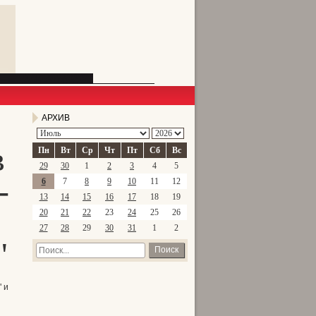
АРХИВ
в
Пн
Вт
Ср
Чт
Пт
Сб
Вс
29
30
1
2
3
4
5
-
6
7
8
9
10
11
12
13
14
15
16
17
18
19
20
21
22
23
24
25
26
27
28
29
30
31
1
2
"
Поиск
 и