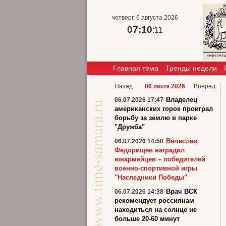
четверг, 6 августа 2026
07:10
:12
Главная тема
Тренды недели
Назад
06 июля 2026
Вперед
Владелец
06.07.2026 17:47
американских горок проиграл
борьбу за землю в парке
"Дружба"
Вячеслав
06.07.2026 14:50
Федорищев наградил
юнармейцев – победителей
военно-спортивной игры
"Наследники Победы"
Врач ВСК
06.07.2026 14:38
рекомендует россиянам
находиться на солнце не
больше 20-60 минут