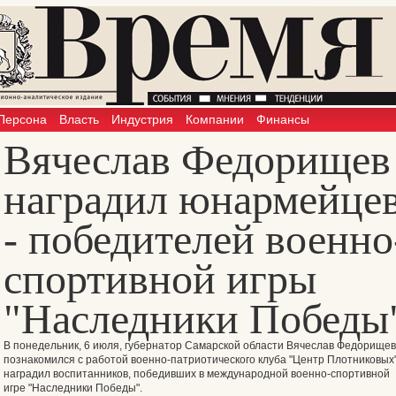
Персона
Власть
Индустрия
Компании
Финансы
Вячеслав Федорищев
наградил юнармейце
- победителей военно
спортивной игры
"Наследники Победы
В понедельник, 6 июля, губернатор Самарской области Вячеслав Федорищев
познакомился с работой военно-патриотического клуба "Центр Плотниковых"
наградил воспитанников, победивших в международной военно-спортивной
игре "Наследники Победы".