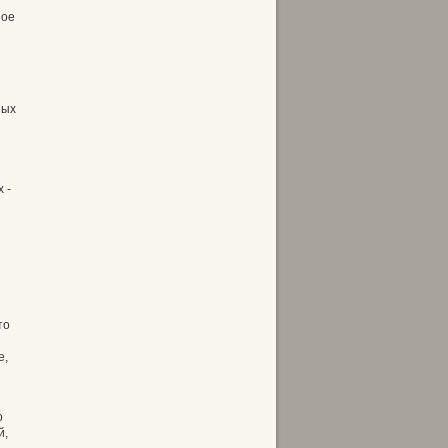
ное
ных
 -
то
е,
о
й,