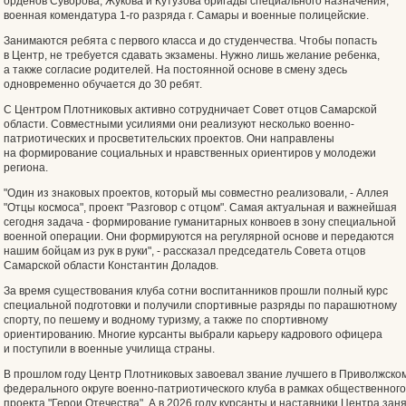
орденов Суворова, Жукова и Кутузова бригады специального назначения,
военная комендатура 1-го разряда г. Самары и военные полицейские.
Занимаются ребята с первого класса и до студенчества. Чтобы попасть
в Центр, не требуется сдавать экзамены. Нужно лишь желание ребенка,
а также согласие родителей. На постоянной основе в смену здесь
одновременно обучается до 30 ребят.
С Центром Плотниковых активно сотрудничает Совет отцов Самарской
области. Совместными усилиями они реализуют несколько военно-
патриотических и просветительских проектов. Они направлены
на формирование социальных и нравственных ориентиров у молодежи
региона.
"Один из знаковых проектов, который мы совместно реализовали, - Аллея
"Отцы космоса", проект "Разговор с отцом". Самая актуальная и важнейшая
сегодня задача - формирование гуманитарных конвоев в зону специальной
военной операции. Они формируются на регулярной основе и передаются
нашим бойцам из рук в руки", - рассказал председатель Совета отцов
Самарской области Константин Доладов.
За время существования клуба сотни воспитанников прошли полный курс
специальной подготовки и получили спортивные разряды по парашютному
спорту, по пешему и водному туризму, а также по спортивному
ориентированию. Многие курсанты выбрали карьеру кадрового офицера
и поступили в военные училища страны.
В прошлом году Центр Плотниковых завоевал звание лучшего в Приволжско
федерального округе военно-патриотического клуба в рамках общественного
проекта "Герои Отечества". А в 2026 году курсанты и наставники Центра зан