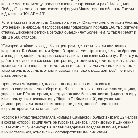
первое место на международных военно-спортивных играх "Наследники
Победы" в рамках патриотического форума Министерства обороны России
и Движения "ЮНАРМИЯ".
Кстати сказать, в этом году Самара является Юнармейской столицей России.
Это решение народным голосованием поддержали порядка 160 тыс. жителе
страны. Движение региона сегодня объединяет более чем 72 тысяч ребят и
свыше 680 отрядов.
"Самарская область всегда была центром, где воспитывали настоящих
патриотов. Так было, есть и будет. Вторая армия, третья отдельная бригада 
это подразделения, которые всегда славили наш воинский корпус. То, что у н
работают с десяток сильных центров подготовки молодежи, патриотического
воспитания, военного - это тоже такая константа, и мы уже свыклись с тем, ч
замечательные, сильные парни выходят из такого рода центров", - считает
глава региона.
Программа международных военно-спортивных игр включала
военно‑спортивное многоборье, греблю на шлюпках, тактическую медицину,
управление FPV‑катерами, конструирование беспилотников, фиджитал‑игру
и финальную тактическую игру "Дорога Победителей", где участники
демонстрировали навыки в инженерном деле, огневой подготовке
и ориентировании на местности.
Россию на играх представляла команда Самарской области - всего 12 челове
в состав которой вошли четыре курсанта Центра Плотниковых и Движения
"ЮНАРМИЯ". Губернатор Вячеслав Федорищев поздравил победителей
и их наставников, отметив их благодарственными письмами.