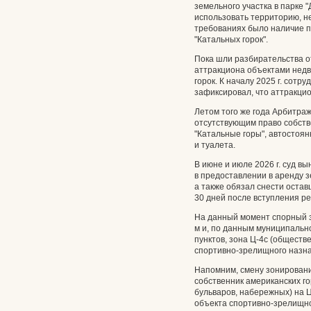
земельного участка в парке "
использовать территорию, н
требованиях было наличие п
"Катальных горок".
Пока шли разбирательства о
аттракциона объектами недв
горок. К началу 2025 г. сот
зафиксировал, что аттракци
Летом того же года Арбитра
отсутствующим право собств
"Катальные горы", автостоян
и туалета.
В июне и июле 2026 г. суд в
в предоставлении в аренду 
а также обязал снести оста
30 дней после вступления р
На данный момент спорный з
м и, по данным муниципально
пунктов, зона Ц-4с (общест
спортивно-зрелищного назна
Напомним, смену зонировани
собственник американских гор
бульваров, набережных) на Ц
объекта спортивно-зрелищно