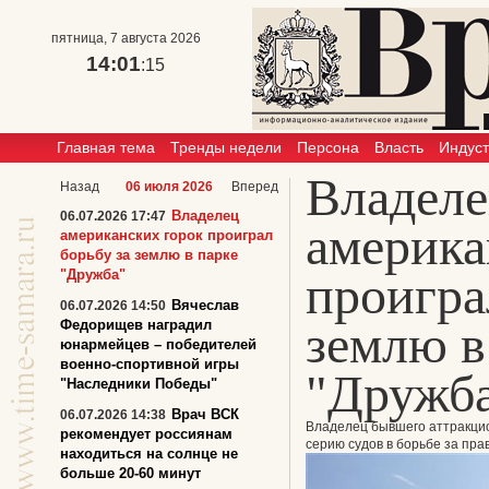
пятница, 7 августа 2026
14:01
:15
Главная тема
Тренды недели
Персона
Власть
Индус
Владел
Назад
06 июля 2026
Вперед
Владелец
06.07.2026 17:47
америка
американских горок проиграл
борьбу за землю в парке
"Дружба"
проигра
Вячеслав
06.07.2026 14:50
землю в
Федорищев наградил
юнармейцев – победителей
военно-спортивной игры
"Дружб
"Наследники Победы"
Врач ВСК
06.07.2026 14:38
Владелец бывшего аттракцион
рекомендует россиянам
серию судов в борьбе за пра
находиться на солнце не
больше 20-60 минут