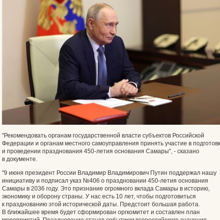
"Рекомендовать органам государственной власти субъектов Российской
Федерации и органам местного самоуправления принять участие в подготов
и проведении празднования 450-летия основания Самары", - сказано
в документе.
"9 июня президент России Владимир Владимирович Путин поддержал нашу
инициативу и подписал указ №406 о праздновании 450-летия основания
Самары в 2036 году. Это признание огромного вклада Самары в историю,
экономику и оборону страны. У нас есть 10 лет, чтобы подготовиться
к празднованию этой исторической даты. Предстоит большая работа.
В ближайшее время будет сформирован оргкомитет и составлен план
мероприятий. Празднование станет событием всероссийского значения,