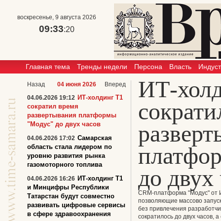
воскресенье, 9 августа 2026
09:33
:20
Главная тема
Тренды недели
Персона
Власть
Индус
ИТ-холд
Назад
04 июня 2026
Вперед
ИТ-холдинг Т1
04.06.2026 19:12
сократи
сократил время
развертывания платформы
"Модус" до двух часов
разверт
Самарская
04.06.2026 17:02
платфо
область стала лидером по
уровню развития рынка
газомоторного топлива
до двух
ИТ-холдинг Т1
04.06.2026 16:26
и Минцифры Республики
CRM-платформа "Модус" от И
Татарстан будут совместно
позволяющие массово запуск
развивать цифровые сервисы
без привлечения разработчи
в сфере здравоохранения
сократилось до двух часов, а