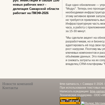
руб. инвестиций и свыше 1100
новых рабочих мест -
Еще одно обновление — уп
делегация Самарской области
"Модус". Теперь оно проходи
необходимая инфраструктура
работает на ПМЭФ-2026
этому активное время запуск
не требуется привлекать вы
Инфраструктурную часть мож
часа, а работу с приложени
за 15-30 минут.
"Мы сделали акцент на обно
разработчикам, но и бизнесу
адаптировать её под свои п
рост нагрузки. Поэтому мы у
ключевых компонентов и ра
объёмами данных. Это помог
и снижать затраты на их со
владелец CRM-платформы "М
Новости компаний
time-samara.ru, г. Самара © 2026
Контакты
При использовании текстовых ма
Написать в редакцию:
time-samar
Техническая поддержка - ООО «