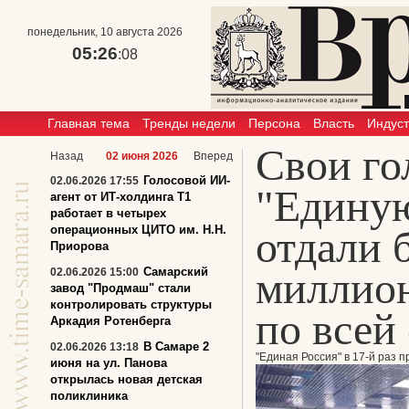
понедельник, 10 августа 2026
05:26
:08
Главная тема
Тренды недели
Персона
Власть
Индус
Свои го
Назад
02 июня 2026
Вперед
Голосовой ИИ-
02.06.2026 17:55
"Едину
агент от ИТ-холдинга Т1
работает в четырех
операционных ЦИТО им. Н.Н.
отдали 
Приорова
миллион
Самарский
02.06.2026 15:00
завод "Продмаш" стали
контролировать структуры
по всей
Аркадия Ротенберга
В Самаре 2
02.06.2026 13:18
"Единая Россия" в 17-й раз 
июня на ул. Панова
открылась новая детская
поликлиника