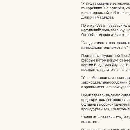
"У вас, уважаемые ветераны,
конкуренция. Но я уверен, ч
в электоральной работе и под
Дмитрий Медведев.
По его словам, предварител
нарушений: попытки обрушит
Он поблагодарил избирателе
"Всегда очень важно прояви
на предварительном этапе", 
Партия в конкурентной борь
которые потом пойдут от не
партии Владимир Якушев. Из
проходить достаточно напря
"У нас большая кампания: вы
законодательных собраний,
в органы местного самоуправ
Председатель высшего совет
предварительное голосовани
большой выборной кампании.
процедуры и тех, кто готовил
"Наши избиратели - это, без
сказал он.
О ходе процедуры рассказал