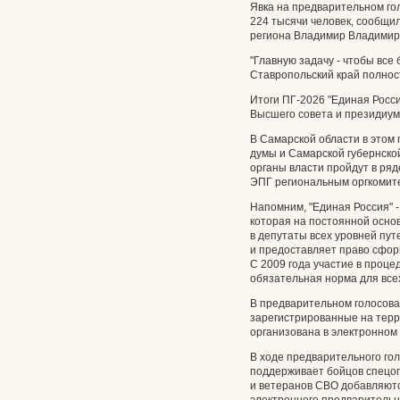
Явка на предварительном го
224 тысячи человек, сообщил
региона Владимир Владимир
"Главную задачу - чтобы все 
Ставропольский край полност
Итоги ПГ-2026 "Единая Росс
Высшего совета и президиум
В Самарской области в этом 
думы и Самарской губернско
органы власти пройдут в ря
ЭПГ региональным оргкомит
Напомним, "Единая Россия" -
которая на постоянной осно
в депутаты всех уровней пут
и предоставляет право сфор
С 2009 года участие в проце
обязательная норма для всех
В предварительном голосован
зарегистрированные на терр
организована в электронном
В ходе предварительного гол
поддерживает бойцов спецоп
и ветеранов СВО добавляют
электронного предварительн