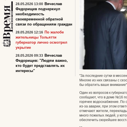
Вячеслав
28.05.2026 13:00
Федорищев подчеркнул
необходимость
своевременной обратной
связи по обращениям граждан
По жалобе
28.05.2026 12:16
жительницы Тольятти
губернатор лично осмотрел
укрытие
Вячеслав
28.05.2026 09:33
Федорищев: "Людям важно,
кто будет представлять их
интересы"
"За последние сутки в месс
Многие из них связаны с сез
бы обратить ваше внимание",
Один из вопросов к губернат
сообщают, что в доме №16 п
горячее водоснабжение. По с
из‑за аварии, при этом отве
отмечают жители, переклады
много пожилых людей, у кот
обеспечить скорейшее восст