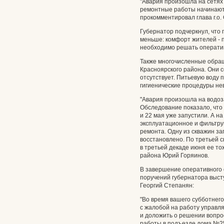
"Авария произошла на сетях 
ремонтные работы начинаютс
прокомментировал глава г.о.
Губернатор подчеркнул, что
меньше: комфорт жителей - 
необходимо решать операти
Также многочисленные обращ
Красноярского района. Они с
отсутствует. Питьевую воду 
гигиенические процедуры не
"Авария произошла на водоза
Обследование показало, что 
и 22 мая уже запустили. А на
эксплуатационное и фильтру
ремонта. Одну из скважин за
восстановлено. По третьей 
в третьей декаде июня ее то
района Юрий Горяинов.
В завершение оперативного
поручений губернатора выст
Георгий Степанян:
"Во время вашего субботнего
с жалобой на работу управл
и доложить о решении вопр
работы в подъезде дома №25