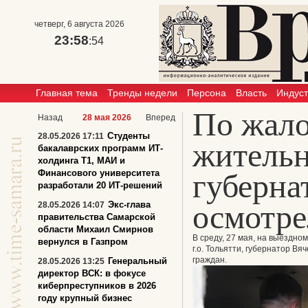
четверг, 6 августа 2026
23:58
:54
Главная тема
Тренды недели
Персона
Власть
Индус
По жал
Назад
28 мая 2026
Вперед
Студенты
28.05.2026 17:11
жительн
бакалаврских программ ИТ-
холдинга Т1, МАИ и
Финансового университета
губерна
разработали 20 ИТ-решений
осмотре
Экс-глава
28.05.2026 14:07
правительства Самарской
области Михаил Смирнов
В среду, 27 мая, на выездно
вернулся в Газпром
г.о. Тольятти, губернатор 
граждан.
Генеральный
28.05.2026 13:25
директор ВСК: в фокусе
киберпреступников в 2026
году крупный бизнес