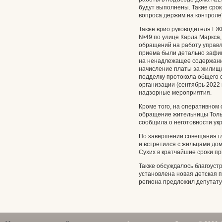
будут выполнены. Такие сро
вопроса держим на контроле"
Также врио руководителя ГЖ
№49 по улице Карла Маркса,
обращений на работу управл
приема были детально зафик
на ненадлежащее содержани
начисление платы за жилищн
подделку протокола общего 
организации (сентябрь 2022 
надзорные мероприятия.
Кроме того, на оперативном
обращение жительницы Толь
сообщила о неготовности укр
По завершении совещания гл
и встретился с жильцами дом
Сухих в кратчайшие сроки п
Также обсуждалось благоуст
установлена новая детская 
региона предложил депутату 