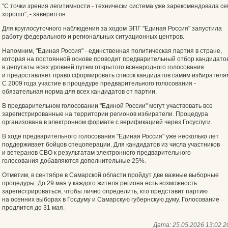
"С точки зрения легитимности - технически система уже зарекомендовала се
хорошо", - заверил он.
Для круглосуточного наблюдения за ходом ЭПГ "Единая Россия" запустила
работу федерального и региональных ситуационных центров.
Напомним, "Единая Россия" - единственная политическая партия в стране,
которая на постоянной основе проводит предварительный отбор кандидато
в депутаты всех уровней путем открытого всенародного голосования
и предоставляет право сформировать список кандидатов самим избирателя
С 2009 года участие в процедуре предварительного голосования -
обязательная норма для всех кандидатов от партии.
В предварительном голосовании "Единой России" могут участвовать все
зарегистрированные на территории регионов избиратели. Процедура
организована в электронном формате с верификацией через Госуслуги.
В ходе предварительного голосования "Единая Россия" уже несколько лет
поддерживает бойцов спецоперации. Для кандидатов из числа участников
и ветеранов СВО к результатам электронного предварительного
голосования добавляются дополнительные 25%.
Отметим, в сентябре в Самарской области пройдут две важные выборные
процедуры. До 29 мая у каждого жителя региона есть возможность
зарегистрироваться, чтобы лично определить, кто представит партию
на осенних выборах в Госдуму и Самарскую губернскую думу. Голосование
продлится до 31 мая.
Дата:
25.05.2026 13:02
2