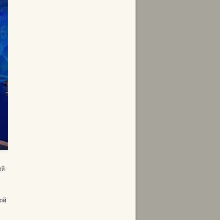
ей
ной