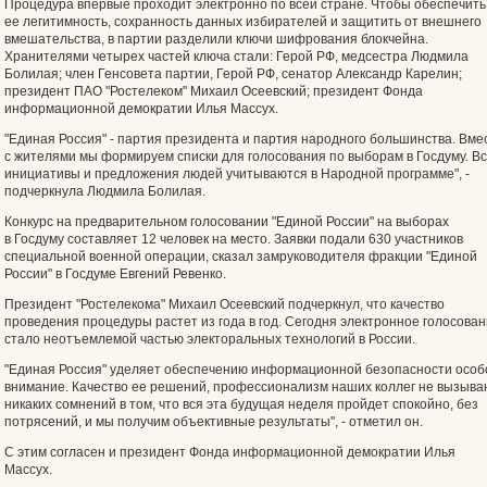
Процедура впервые проходит электронно по всей стране. Чтобы обеспечить
ее легитимность, сохранность данных избирателей и защитить от внешнего
вмешательства, в партии разделили ключи шифрования блокчейна.
Хранителями четырех частей ключа стали: Герой РФ, медсестра Людмила
Болилая; член Генсовета партии, Герой РФ, сенатор Александр Карелин;
президент ПАО "Ростелеком" Михаил Осеевский; президент Фонда
информационной демократии Илья Массух.
"Единая Россия" - партия президента и партия народного большинства. Вме
с жителями мы формируем списки для голосования по выборам в Госдуму. В
инициативы и предложения людей учитываются в Народной программе", -
подчеркнула Людмила Болилая.
Конкурс на предварительном голосовании "Единой России" на выборах
в Госдуму составляет 12 человек на место. Заявки подали 630 участников
специальной военной операции, сказал замруководителя фракции "Единой
России" в Госдуме Евгений Ревенко.
Президент "Ростелекома" Михаил Осеевский подчеркнул, что качество
проведения процедуры растет из года в год. Сегодня электронное голосова
стало неотъемлемой частью электоральных технологий в России.
"Единая Россия" уделяет обеспечению информационной безопасности особ
внимание. Качество ее решений, профессионализм наших коллег не вызыва
никаких сомнений в том, что вся эта будущая неделя пройдет спокойно, без
потрясений, и мы получим объективные результаты", - отметил он.
С этим согласен и президент Фонда информационной демократии Илья
Массух.