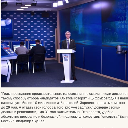
"Годы проведения предварительного голосования показали - люди доверяют
такому способу отбора кандидатов. Об этом говорят и цифры: сегодня в наш
системе уже более 10 миллионов избирателей. Зарегистрироваться можно
до 29 мая. А отдать свой голос за того, кто уже заслужил доверие своими
делами и решениями, - до 31 мая включительно. Это просто, удобно,
абсолютно прозрачно и безопасно", - подчеркнул секретарь Генсовета "Еди
России" Владимир Якушев.