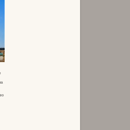
е
ва
део