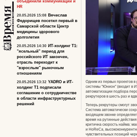
объединили коммуникации и
HR
Вячеслав
20.05.2026 15:08
Федорищев посетил первый в
Самарской области Центр
медицины здорового
долголетия
ИТ-холдинг Т1:
20.05.2026 14:30
"ясельный" период для
российского ИТ закончен,
отрасль переходит к
"взрослым" рыночным
отношениям
Одним из первых проектов в
YADRO и ИТ-
20.05.2026 13:32
системы "Юнион" (входит в 
холдинг Т1 подписали
автоматизации подбора перс
соглашение о сотрудничестве
рекрутеров в шесть раз и вд
в области инфраструктурных
решений
Теперь рекрутеры смогут зв
Система автоматически сохра
входящем звонке определяет
время на рутинные действия
критична скорость найма: ма
и HoReCa, высококонкурентный
чувствительных позиций че