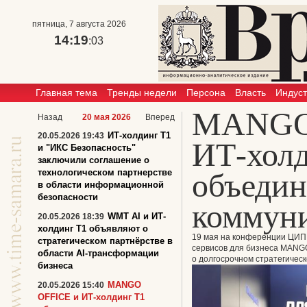
пятница, 7 августа 2026
14:19
:03
Главная тема
Тренды недели
Персона
Власть
Индус
MANGO
Назад
20 мая 2026
Вперед
ИТ-холдинг Т1
20.05.2026 19:43
ИТ-холд
и "ИКС Безопасность"
заключили соглашение о
технологическом партнерстве
объеди
в области информационной
безопасности
коммун
WMT AI и ИТ-
20.05.2026 18:39
холдинг Т1 объявляют о
19 мая на конференции ЦИП
стратегическом партнёрстве в
сервисов для бизнеса MANGO
области AI-трансформации
о долгосрочном стратегическ
бизнеса
MANGO
20.05.2026 15:40
OFFICE и ИТ-холдинг Т1