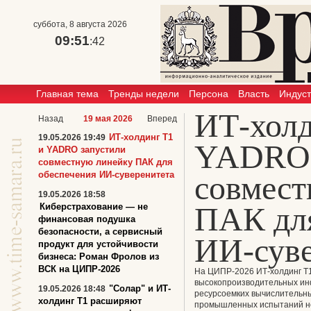
суббота, 8 августа 2026
09:51
:42
Главная тема
Тренды недели
Персона
Власть
Индус
ИТ-холд
Назад
19 мая 2026
Вперед
ИТ-холдинг T1
19.05.2026 19:49
YADRO 
и YADRO запустили
совместную линейку ПАК для
обеспечения ИИ-суверенитета
совмест
19.05.2026 18:58
ПАК для
Киберстрахование — не
финансовая подушка
безопасности, а сервисный
ИИ-суве
продукт для устойчивости
бизнеса: Роман Фролов из
ВСК на ЦИПР-2026
На ЦИПР-2026 ИТ-холдинг Т1
высокопроизводительных ин
"Солар" и ИТ-
19.05.2026 18:48
ресурсоемких вычислительны
холдинг Т1 расширяют
промышленных испытаний нес