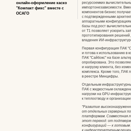
онлайн-оформление каско
ресурсоемких вычислительны
импортонезависимости. Вме
"Компакт фикс" вместе с
компонентов бизнес получае
ОСАГО
с подтвержденными архитек
аппаратными конфигурациям
базы под рост вычислительн
от Т1 позволяет ускорить за
прототипирования решений д
владения ИИ-инфраструктур
Первая конфигурация ПАК "
и готова к использованию в
ПАК "Сайбокс" на базе альт
опробирована. Это позволяе
и нагрузку клиента, без изм
комплекса. Кроме того, ПАК 
в реестре Минцифры.
Отдельным инфраструктурны
ПАК с жидкостным охлажден
нагрузки на GPU-инфраструк
к теплоотводу и организации
"Развитие высоконагружен
от отдельных серверных п
платформам. Совместная л
этот переход: от подтвер
конфигураций — к готовым 
к инфраструктурным решен