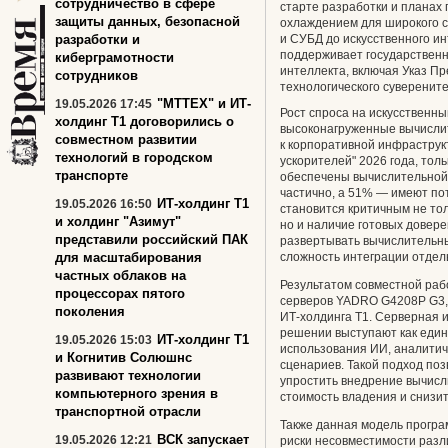
сотрудничество в сфере
старте разработки и планах
защиты данных, безопасной
охлаждением для широкого с
разработки и
и СУБД до искусственного и
поддерживает
государствен
киберграмотности
интеллекта, включая Указ П
сотрудников
технологического суверените
"МТТЕХ" и ИТ-
19.05.2026 17:45
Рост спроса на искусственн
холдинг Т1 договорились о
высоконагруженные вычисли
совместном развитии
к корпоративной инфрастру
технологий в городском
ускорителей" 2026 года, тол
транспорте
обеспечены вычислительной
частично, а 51% — имеют по
ИТ-холдинг Т1
19.05.2026 16:50
становится критичным не то
и холдинг "Азимут"
но и наличие готовых довер
представили российский ПАК
развертывать вычислительны
для масштабирования
сложность интеграции отдел
частных облаков на
Результатом совместной раб
процессорах пятого
серверов YADRO G4208P G3,
поколения
ИТ-холдинга Т1. Серверная 
решении выступают как еди
ИТ-холдинг Т1
19.05.2026 15:03
использования ИИ, аналитич
и Когнитив Солюшнс
сценариев. Такой подход поз
развивают технологии
упростить внедрение вычисл
компьютерного зрения в
стоимость владения и снизи
транспортной отрасли
Также данная модель програ
ВСК запускает
19.05.2026 12:21
риски несовместимости разл