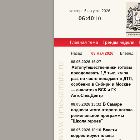
четверг, 6 августа 2026
06:40
:11
Главная тема
Тренды недели
Назад
08 мая 2026
Вперед
08.05.2026 16:27
Автопутешественники готовы
преодолевать 1,5 тыс. км за
раз, но часто попадают в ДТП,
особенно в Сибири и Москве
— аналитика ВСК и ГК
АвтоСпецЦентр
В Самаре
08.05.2026 13:32
подвели итоги второго потока
региональной программы
"Школа героев"
Власти
08.05.2026 10:10
корректируют планы