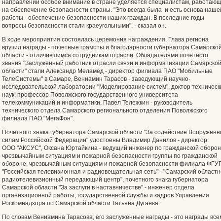
направлений особое внимание в стране уделяется специалистам, работаю
на обеспечение безопасности страны. "Это всегда была и есть основа наше
работы - обеспечение безопасности наших граждан. В последние годы
вопросы безопасности стали краеугольными", - сказал он.
В ходе мероприятия состоялась церемония награждения. Глава региона
вручил награды - почетные грамоты и благодарности губернатора Самарско
области - отличившимся сотрудникам отрасли. Обладателями почетного
звания "Заслуженный работник отрасли связи и информатизации Самарско
области" стали Александр Меламед - директор филиала ПАО "Мобильные
ТелеСистемы" в Самаре, Вениамин Тарасов - заведующий научно-
исследовательской лаборатории "Моделирование систем", доктор техническ
наук, профессор Поволжского государственного университета
телекоммуникаций и информатики, Павел Тележкин - руководитель
технического отдела Самарского регионального отделения Поволжского
филиала ПАО "МегаФон".
Почетного знака губернатора Самарской области "За содействие Вооружен
силам Российской Федерации" удостоены Владимир Данилов - директор
ООО "АКСУС", Оксана Юртайкина - ведущий инженер по гражданской оборон
чрезвычайным ситуациям и пожарной безопасности группы по гражданской
обороне, чрезвычайным ситуациям и пожарной безопасности филиала ФГУ
"Российская телевизионная и радиовещательная сеть" - "Самарский област
радиотелевизионный передающий центр", почетного знака губернатора
Самарской области "За заслуги в наставничестве" - инженер отдела
организационной работы, государственной службы и кадров Управления
Роскомнадзора по Самарской области Татьяна Дугаева.
По словам Вениамина Тарасова, его заслуженные награды - это награды все