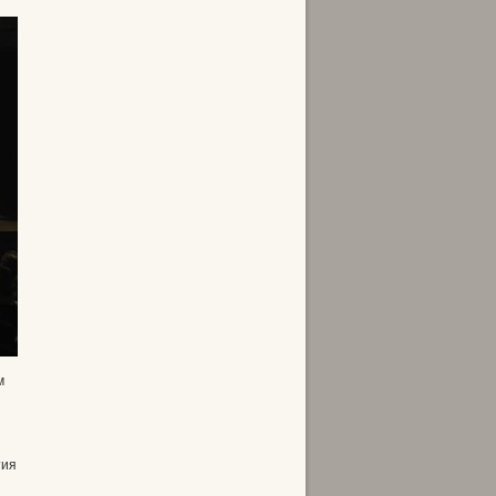
м
тия