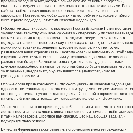
праздник молодых ребят, которые сейчас осваивают новые профессии,
связанные с искусственным интеллектом и квантовыми технологиями. Ваша
работа требует высочайшего профессионализма, знаний, терпения,
самоотдачи. При этом, как любая другая наука, требует настоящего гибкого
инженерного подхода", - отметил Вячеслав Федорищев.
Губернатор акцентировал, что президент России Владимир Путин поставил
задачу правительству РФ и всем субъектам - опережающими темпами внедр
новые технологии в отрасли связи. "Эта задача требует нетривиального
подхода, а главное - в некоторых случаях отхода от стандартных алгоритмов
принятия оперативных решений, которые потом повлияют на то, как
развиваются наши отрасли связи. Поэтому хотел бы напомнить об этой зад
и призвать всех не быть стесненными устоявшимися догмами. Технологии
развиваются быстро. Во многом производительность туда, наша с вами
конкурентоспособность зависят от того, как быстро будем понимать, что это
за изменения, внедрять их, обучать наших специалистов", - сказал
руководитель области.
Особые слова признательности и глубокого уважения Вячеслав Федорищев
адресовал ветеранам отрасли, заложившим фундамент ее достижений, и те
кто сегодня помогает участникам специальной военной операции оставатьс
на связи с близкими, а гражданам - оперативно получать информацию.
"Знаю, что очень многие приняли для себя решение и в формате волонтерск
деятельности с первых дней специальной операции помогают ребятам и зде
и там - на передовой. Огромное вам спасибо. Это наша общая задача", -
подчеркнул глава региона.
Вячеслав Федорищев также отметил: в огромном количестве гражданских