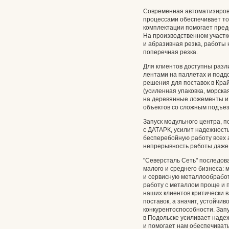
Современная автоматизиров
процессами обеспечивает то
комплектации помогает пред
На производственном участке
и абразивная резка, работы 
поперечная резка.
Для клиентов доступны разл
лентами на паллетах и подд
решения для поставок в Кра
(усиленная упаковка, морская
на деревянные ложементы и 
объектов со сложным подъе
Запуск модульного центра, 
с ДАТАРК, усилит надежност
бесперебойную работу всех 
непрерывность работы даже
"Северсталь Сеть" последов
малого и среднего бизнеса: 
и сервисную металлообработ
работу с металлом проще и п
наших клиентов критически в
поставок, а значит, устойчив
конкурентоспособности. Зап
в Подольске усиливает наде
и помогает нам обеспечиват