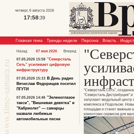
четверг, 6 августа 2026
17:58
:39
Главная тема
Тренды недели
Персона
Власть
Индус
"Северс
Назад
07 мая 2026
Вперед
"Северсталь
07.05.2026 15:58
усилива
Сеть" усиливает цифровую
инфраструктуру
инфраст
В День радио
07.05.2026 15:33
Вячеслав Федорищев посетил
ПГУТИ
"Северсталь Сеть", созданн
"Северсталь Дистрибуция" и
"Зеленоглазое
07.05.2026 14:46
запускает модульный центр 
такси", "Вишневая девятка" и
комплекса в Подольске. Нов
"Кабриолет" — самарцы
площадки и станет важным 
назвали любимые
клиентских сервисов для мал
автомобильные песни