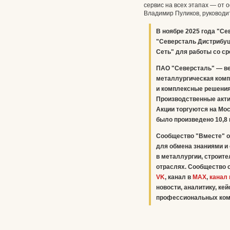
сервис на всех этапах — от 
Владимир Пуликов, руководи
В ноябре 2025 года "С
"Северсталь Дистрибуц
Сеть" для работы со с
ПАО "Северсталь" — ве
металлургическая комп
и комплексные решения 
Производственные акти
Акции торгуются на Мос
было произведено 10,8 
Сообщество "Вместе" о
для обмена знаниями и 
в металлургии, строите
отраслях. Сообщество
VK
, канал в
MAX
,
канал 
новости, аналитику, ке
профессиональных комп