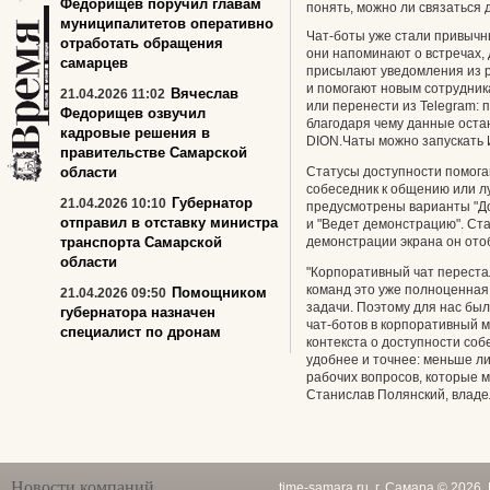
Федорищев поручил главам
понять, можно ли связаться д
муниципалитетов оперативно
Чат-боты уже стали привычн
отработать обращения
они напоминают о встречах, 
самарцев
присылают уведомления из р
и помогают новым сотрудник
Вячеслав
21.04.2026 11:02
или перенести из Telegram:
Федорищев озвучил
благодаря чему данные оста
кадровые решения в
DION.Чаты можно запускать 
правительстве Самарской
области
Статусы доступности помога
собеседник к общению или л
Губернатор
21.04.2026 10:10
предусмотрены варианты "Дос
отправил в отставку министра
и "Ведет демонстрацию". Ста
транспорта Самарской
демонстрации экрана он ото
области
"Корпоративный чат переста
команд это уже полноценная
Помощником
21.04.2026 09:50
задачи. Поэтому для нас бы
губернатора назначен
чат-ботов в корпоративный 
специалист по дронам
контекста о доступности соб
удобнее и точнее: меньше л
рабочих вопросов, которые 
Станислав Полянский, владе
Новости компаний
time-samara.ru, г. Самара © 2026