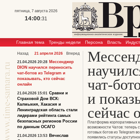
пятница, 7 августа 2026
14:00
:31
Главная тема
Тренды недели
Персона
Власть
Индус
Мессен
Назад
21 апреля 2026
Вперед
Мессенджер
21.04.2026 20:28
научилс
DION научился переносить
чат-ботов из Telegram и
показывать, кто сейчас
чат-бот
онлайн
и показы
Сравни и
21.04.2026 15:01
Страховой Дом ВСК:
Калмыкия, Хакасия и
сейчас 
Ленинградская область стали
лидерами рейтинга самых
безопасных регионов России
Платформа корпоративных к
по данным ОСАГО
возможности Чатов: теперь с
готовых ботов из Telegram в
Вячеслав
21.04.2026 13:53
появились статусы доступно