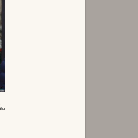
х
обы