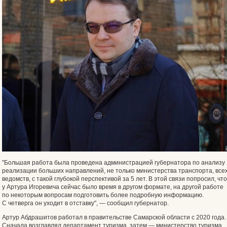
"Большая работа была проведена администрацией губернатора по анализу
реализации больших направлений, не только министерства транспорта, все
ведомств, с такой глубокой перспективой за 5 лет. В этой связи попросил, чт
у Артура Игоревича сейчас было время в другом формате, на другой работе
по некоторым вопросам подготовить более подробную информацию.
С четверга он уходит в отставку", — сообщил губернатор.
Артур Абдрашитов работал в правительстве Самарской области с 2020 года.
Сначала возглавлял департамент туризма, затем — министерство туризма.