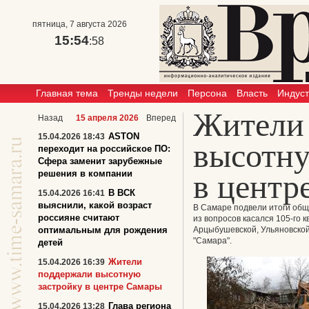
пятница, 7 августа 2026
15:54
:58
Главная тема
Тренды недели
Персона
Власть
Индус
Жители
Назад
15 апреля 2026
Вперед
ASTON
15.04.2026 18:43
высотну
переходит на российское ПО:
Сфера заменит зарубежные
решения в компании
в центр
В ВСК
15.04.2026 16:41
выяснили, какой возраст
В Самаре подвели итоги общ
россияне считают
из вопросов касался 105-го 
оптимальным для рождения
Арцыбушевской, Ульяновской
"Самара".
детей
Жители
15.04.2026 16:39
поддержали высотную
застройку в центре Самары
Глава региона
15.04.2026 13:28