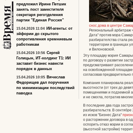
предложил Ирине Петшик
занять пост заместителя
секретаря реготделения
партии "Единая Россия"
снос дома в центре Сам
ИИ‑агенты: от
15.04.2026 11:04
Региональный арбитраж ч
эйфории до скрытого
Дата" против мэра Самар
сопротивления кремниевым
разбирателства стала ре
работникам
территории в границах у
и Вилоновской.
Сергей
15.04.2026 10:56
Эту площадку мэрия Самары 
Голицын, ИТ-холдинг Т1: ИИ
по договору о развитии заст
заставит бизнес навести
предусматривают расселение
порядок в данных
на освобожденной площадке 
согласовав предварительно п
Вячеслав
15.04.2026 10:05
Федорищев дал поручения
Компания планировала реали
по минимизации последствий
высотности (от трех до дев
помещениями и подземной ав
паводка
и не смогла, потратив многи
В последние два года застр
разбирательств. В сентябре 
из исков "Бизнес Дата"
призн
о расторжении договора в о
оспорить отказ мэрии в сог
(высотной застройки) терри