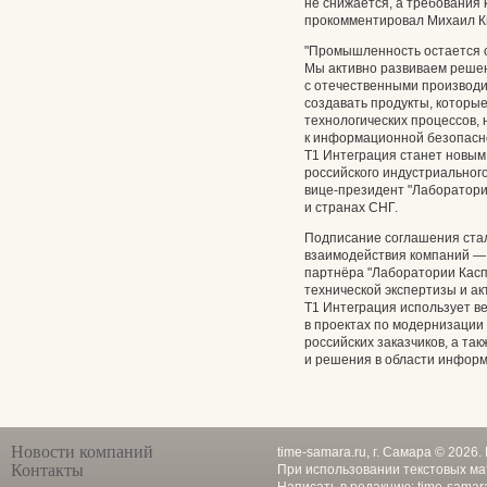
не снижается, а требования 
прокомментировал Михаил Кн
"Промышленность остается 
Мы активно развиваем реше
с отечественными производ
создавать продукты, которы
технологических процессов,
к информационной безопасн
Т1 Интеграция станет новым
российского индустриальног
вице-президент "Лаборатори
и странах СНГ.
Подписание соглашения стал
взаимодействия компаний —
партнёра "Лаборатории Касп
технической экспертизы и а
Т1 Интеграция использует ве
в проектах по модернизаци
российских заказчиков, а та
и решения в области инфор
Новости компаний
time-samara.ru, г. Самара © 2026
Контакты
При использовании текстовых ма