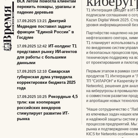
киберуг
ВСК летом помогла клиентам
пережить пожары, ураганы и
Т1 Интеграция (входит в ИТ-
падение деревьев
подписали соглашение о сот
Kazan Digital Week 2025. С
Дмитрий
17.09.2025 13:21
уровня информационной без
Медведев поставил задачи
фракции "Единой России" в
Партнёрство нацелено на ре
Госдуме
нефтегазового сектора, хим
Т1 планирует использовать 
ИТ-холдинг Т1
17.09.2025 12:42
по внедрению систем управл
представил рынку ИИ-агентов
и безопасных процессов пре
для работы с большими
техническую поддержку на в
данными
от проектирования и пилоти
Самарская
Первым этапом в рамках со
17.09.2025 12:10
продуктов Т1 Интеграция и 
губернская дума утвердила
ТП "СИЛАРОН" и Kaspersky Indu
корректировки бюджета 2025
Networks), решения для ана
года
на киберугрозы в промышлен
о совместном развитии проду
Рекордные 4,5
17.09.2025 10:25
и апробации новых технолог
трлн: как кооперация
российских вендоров
"Наше сотрудничество с "Ла
стимулирует развитие ИТ-
из ключевых задач наших кл
рынка
и надёжной защиты систем у
процессов предприятий. Мы 
рынка и подтверждение сов
KICS for Networks особенно в