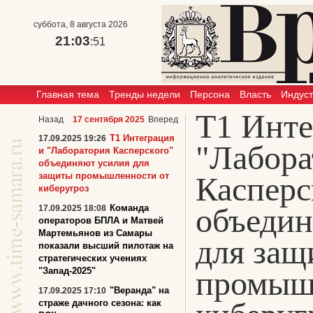
суббота, 8 августа 2026
21:03
:51
Главная тема
Тренды недели
Персона
Власть
Индус
Т1 Инте
Назад
17 сентября 2025
Вперед
Т1 Интеграция
17.09.2025 19:26
"Лабора
и "Лаборатория Касперского"
объединяют усилия для
защиты промышленности от
Касперс
киберугроз
объедин
Команда
17.09.2025 18:08
операторов БПЛА и Матвей
Мартемьянов из Самары
для защ
показали высший пилотаж на
стратегических учениях
промыш
"Запад-2025"
"Веранда" на
17.09.2025 17:10
страже дачного сезона: как