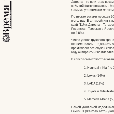
Дагестан, то по итогам вось
событий фиксировалось в Мо
Самыми угоняемыми марками 
По итогам восьми месяцев 2
в столице. В антирейтинг та
край (11%), Дагестан, Татарс
Рязанская, Тверская и Яросл
по 2,8%).
Число угонов грузового тран
не изменилось — 2,8% (3% з
практически все случаи связ
году антирейтинг возглавлял
В список самых "востребован
Hyundai и Kia (по
Lexus (14%)
LADA (11%)
Toyota и Mitsubish
Mercedes-Benz (5
Самой угоняемой моделью ав
Lexus LX (8% краж авто). До