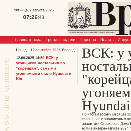
пятница, 7 августа 2026
07:26
:48
Главная тема
Тренды недели
Персона
Власть
Индус
ВСК: у 
Назад
12 сентября 2025
Вперед
ВСК: у
12.09.2025 14:59
носталь
угонщиков ностальгия по
"корейцам", самыми
угоняемыми стали Hyundai и
"корейц
Kia
угоняем
Hyundai
По итогам восьми месяцев 20
сравнению с аналогичным пе
аналитики Страхового Дома 
если в январе–августе 2024 