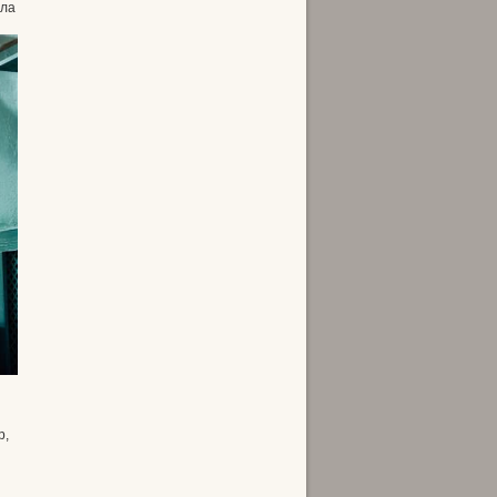
шла
р,