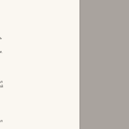
ь
и.
ал
ей
ял