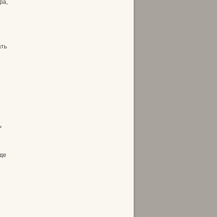
ра,
ать
ь
где