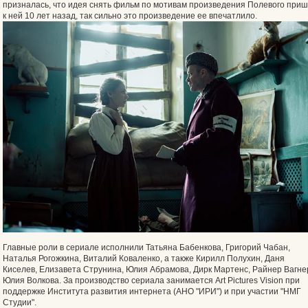
призналась, что идея снять фильм по мотивам произведения Полевого при
к ней 10 лет назад, так сильно это произведение ее впечатлило.
Главные роли в сериале исполнили Татьяна Бабенкова, Григорий Чабан,
Наталья Рогожкина, Виталий Коваленко, а также Кирилл Полухин, Даня
Киселев, Елизавета Струнина, Юлия Абрамова, Дирк Мартенс, Райнер Вагне
Юлия Волкова. За производство сериала занимается Art Pictures Vision при
поддержке Института развития интернета (АНО "ИРИ") и при участии "НМГ
Студии".