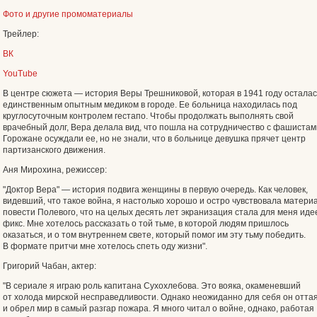
Фото и другие промоматериалы
Трейлер:
ВК
YouTube
В центре сюжета — история Веры Трешниковой, которая в 1941 году осталас
единственным опытным медиком в городе. Ее больница находилась под
круглосуточным контролем гестапо. Чтобы продолжать выполнять свой
врачебный долг, Вера делала вид, что пошла на сотрудничество с фашистам
Горожане осуждали ее, но не знали, что в больнице девушка прячет центр
партизанского движения.
Аня Мирохина, режиссер:
"Доктор Вера" — история подвига женщины в первую очередь. Как человек,
видевший, что такое война, я настолько хорошо и остро чувствовала матери
повести Полевого, что на целых десять лет экранизация стала для меня иде
фикс. Мне хотелось рассказать о той тьме, в которой людям пришлось
оказаться, и о том внутреннем свете, который помог им эту тьму победить.
В формате притчи мне хотелось спеть оду жизни".
Григорий Чабан, актер:
"В сериале я играю роль капитана Сухохлебова. Это вояка, окаменевший
от холода мирской несправедливости. Однако неожиданно для себя он отта
и обрел мир в самый разгар пожара. Я много читал о войне, однако, работая