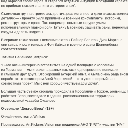
над образом своего героя, я старался отдаться интуиции в создании характе
не прибегая к своим знаниям и стереотипам".
Съемочная группа стремилась достичь реалистичности даже в самых мелких
деталях — к проекту были привлечены военные консультанты, историки,
реконструкторы и врачи. Так, например, опытные хирурги учили
исполнительницу главной роли Татьяну Бабенкову зашивать раны, пережим
сосуды и делать надрезы.
В сериале также заняты немецкие актеры Райнер Вагнер и Дирк Мартенс —
они сыграли роли генерала Фон Вайхса и военного врача Шонненберга
соответственно.
Татьяна Бабенкова, актриса:
"Было очень интересно встретиться на одной площадке с коллегами
из Германии — мы играли на разных языках и одновременно понимали
и слышали друг друга. Это хороший актерский опыт. Я была очень рада внов
поработать с режиссером Аней Мирохиной — это уже не первый наш
совместный проект. Мы с ней хорошо чувствуем друг друга".
Большая часть съемок сериала проходила в Ярославле и Торжке. Больницу, 
работает Вера, воссоздали в здании, расположенном на территории
подмосковной усадьбы Суханово.
О сериале "Доктор Вера" (18+)
Онлайн-кинотеатр: Wink.ru
Производство: Art Pictures Vision при поддержке АНО "ИРИ" и участии "НМГ