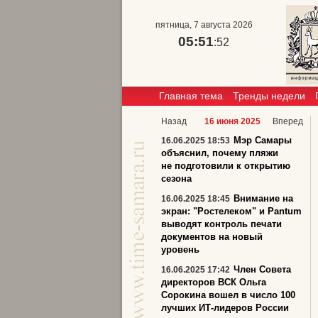
пятница, 7 августа 2026
05:51
:53
Главная тема
Тренды недели
Назад
16 июня 2025
Вперед
Мэр Самары
16.06.2025 18:53
объяснил, почему пляжи
не подготовили к открытию
сезона
Внимание на
16.06.2025 18:45
экран: "Ростелеком" и Pantum
выводят контроль печати
документов на новый
уровень
Член Совета
16.06.2025 17:42
директоров ВСК Ольга
Сорокина вошел в число 100
лучших ИТ-лидеров России