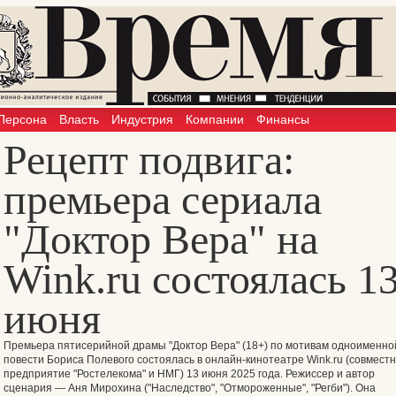
Персона
Власть
Индустрия
Компании
Финансы
Рецепт подвига:
премьера сериала
"Доктор Вера" на
Wink.ru состоялась 1
июня
Премьера пятисерийной драмы
"Доктор Вера"
(18+) по мотивам одноименно
повести Бориса Полевого состоялась в онлайн-кинотеатре Wink.ru (совмест
предприятие "Ростелекома" и НМГ) 13 июня 2025 года. Режиссер и автор
сценария — Аня Мирохина ("Наследство", "Отмороженные", "Регби"). Она