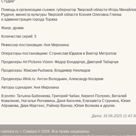
Студии"
Помощь в организации съемок: губернатор Тверской области Игорь Михайло
Руденя, министр культуры Тверской области Ксения Олеговна Глинка
и администрация города Торжка
Жанр: драма
Количество серий: 5
Режиссер-постановщик: Аня Мирохина
Операторы-постановщики: Станислав Юдаков и Виктор Митропов
Продюсеры Art Pictures Vision: Фёдор Бондарчук, Дмитрий Табарчук
Продюсеры: Максим Рыбаков, Владимир Неклюдов
Продюсеры Wink.ru: Антон Володькин, Александр Косарим
Авторы сценария: Аня Мирохина
В ролях: Татьяна Бабенкова, Григорий Чабан, Кирилл Полухин, Виталий
Коваленко, Наталья Рогожкина, Даня Киселев, Елизавета Струнина, Юлия
Абрамова, Дирк Мартенс, Райнер Вагнер, Юлия Волкова и другие.
Дата:
16.06.2025 11:43
3
e-samara.ru, г. Самара © 2026. Все права защищены.