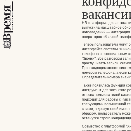
конфид
ваканси
HR-платформа для автомати
выпустила масштабное обно
нововведений — интеграция
операторов облачной телефо
Теперь пользователи могут 
интерфейса системы "Юнион"
телефона со специальным зн
"Звонки". Все разговоры зап
прослушивать записи, скачив
При входящем звонке система
номером телефона, а если ка
Определитель номера значи
Также появилась функция с
инструмент для закрытого р
от всех пользователей сист
подходит для работы с чувс
требующими повышенной сек
списке, а доступ к ней имею
образом, пользователь може
останутся строго конфиденци
Совместно с платформой "Хи