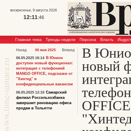
воскресенье, 9 августа 2026
12:11
:46
Главная тема
Тренды недели
Персона
Власть
Индус
В Юнио
Назад
06 мая 2025
Вперед
В Юнион
06.05.2025 16:14
новый ф
доступен новый функционал:
интеграция с телефонией
MANGO OFFICE, подсказки от
интегра
"Хинтед" и
конфиденциальные вакансии
телефо
Самарский
06.05.2025 12:10
филиал Россельхозбанка
OFFICE,
завершает реновацию офиса
продаж в Тольятти
"Хинтед