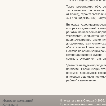
точных и справедливых начи
Также продолжается обустро
заключены контракты на пост
от плана), строительство 63
424 площадок (52,4%). Заку
Вячеслав Федорищев подчерк
которая ни динамикой, ниче
работой по наведению поряд
увеличивать количество нео
подрядчиками претензионную
дисциплины, так и компенса
обязательств. Глава регион
Носкова на организацию раб
крупногабаритного мусора, 
соответствующих контрактов
"Давайте не будем подводить
причастен к организации это
начнутся, доведем всю тех
и покажем еще один период 
работу", - заключил он.
Новости компаний
time-samara.ru, г. Самара © 2026
Контакты
При использовании текстовых ма