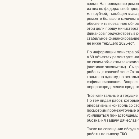
время. На проведение ремон
из них по федеральной прог
млн рублей, - сообщил глава
ремонте большого количест
обеспечить поэтапное обнов
этой цели прошу министерст
финансов предусмотреть в р
стабильное финансирование 
не ниже текущего 2025-го".
По информации министра об
в 69 объектах ремонт уже н
по своим объектам заключил
(частично заключены) - Сыз
районы, в красной зоне Октяб
только по одному, по осталь
софинансирования. Вопрос 
перераспределению средств
"Все капитальные и текущие
По тем видам работ, которые
оперативный контроль со сто
посмотрим промежуточные рез
усиливаться по-настоящему.
обозначил задачу Вячеслав
Также на совещании обсудил
работы по вывозу ТКО.