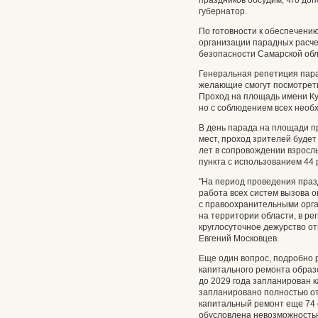
праздников обсудим, что доп
губернатор.
По готовности к обеспечению
организации парадных расче
безопасности Самарской обл
Генеральная репетиция парад
желающие смогут посмотреть 
Проход на площадь имени Ку
но с соблюдением всех необ
В день парада на площади п
мест, проход зрителей будет
лет в сопровождении взросл
пункта с использованием 44
"На период проведения праз
работа всех систем вызова 
с правоохранительными орг
на территории области, в р
круглосуточное дежурство от
Евгений Московцев.
Еще один вопрос, подробно 
капитального ремонта образ
до 2029 года запланирован к
запланировано полностью от
капитальный ремонт еще 74 
обусловлена невозможность