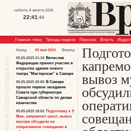
суббота, 8 августа 2026
22:41
:44
Главная тема
Тренды недели
Персона
Власть
Индус
Подгото
Назад
05 мая 2025
Вперед
Вячеслав
05.05.2025 21:34
капремо
Федорищев принял участие в
открытии здания нового
театра "Мастерская" в Самаре
вывоз м
В Самаре
05.05.2025 20:00
обсудил
прошло первое заседание
Совета при губернаторе
Самарской области по делам
операти
казачества
Подготовку к 9
05.05.2025 18:02
совещан
Мая, капремонт школ, вывоз
мусора обсудили на
оперативном совещании в