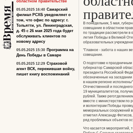
областн
областном правительстве
правите
Самарский
05.05.2025 16:40
филиал РСХБ уведомляет о
том, что офис по адресу: г.
В понедельник, 5 мая, губе
Тольятти, ул. Ленинградская,
совещание в областном прав
д. 45 с 26 мая 2025 года будет
по традиции рассмотрели в о
обслуживать клиентов по
летия Победы в Великой Оте
новому адресу
образовательных учреждений
Программа на
05.05.2025 15:30
"Главное - забота о наших ве
совещание.
День Победы в Самаре
О подготовке к праздничным
Страховой
05.05.2025 12:29
губернатор Самарской облас
агент ВСК, пережившая войну,
президента Российской Фед
пишет книгу воспоминаний
обозначенные на заседании 
в нашем регионе исполнены",
Отечественной и последнего
19 муниципалитетов, получи
рублей. Также реготделение
вместе с министерством по 
и волонтерам Победы прове
мемориальных сооружений в р
отметил Александр Фетисов,
ряд проблемных объектов ос
Что касается мероприятий, т