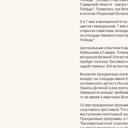
Победы". Сегодня стартовал
Самарской области - завтра
Победы". Появились три Вечн
в поселке Рощинский Волжско
6 и 7 мая в муниципалитета
цветов к мемориалам. 7 мая 
открытия памятника легенда
на площади Авиаконструктор
Победы".
Центральным событием 9 ма
Куйбышева в Самаре. Планир
ветеранов Великой Отечеств
пройдет колонна "Бессмертно
задействованы 300 волонте
Вечерняя праздничная програ
концерт на площади имени 
заслуженного артиста Росси
Ларисы Долиной и рок-групп
Завершится концерт фейерве
то же время в акватории Вол
10 мая праздничная програм
спортивного фестиваля "Гото
выступления пилотажной гру
Праздничные программы, в т
"Бессмертный полк" в разли