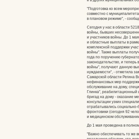
и в других муниципальных о
"Подготовка ко всем меропр
совместно с муниципалитет
в плановом режиме", - сообщ
Сегодня у нас в области 521
войны, бывших несовершенно
и участников войны. До 1 м
и областные выплаты в рамк
комплексной поддержки учас
войны". Также выплаты получ
года по поручению губернат
законодательство, и теперь 
войны", получают данную вы
нуждаемости", - отметила з
Самарской области Регина В
нефинансовых мер поддержки
обслуживание на дому, спец
Глинка", реабилитационный 
бригад на дому - оказание 
консультации узких специали
отрабатывались социально-б
фронтовики (сегодня 92 чел
и медицинском обслуживании"
До 1 мая проведена в полно
"Важно обеспечивать то же 