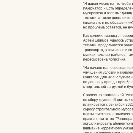
"Я давал месяц на то, чтобы
губернатор. - Есть определе
мусоровоза и восемь единиц 
техники, а также дополнител
(видим это и по обращениям)
но проблема остается, ее ну
Как доложил министр природ
Артем Ефимов, удалось устр
техники, продолжается рабо
транспорта, в том числе и со
муниципальных районов, там
пересмотрена логистика.
"На начало мая основная при
улучшения условий накоплен
бункеров. Для их обслужива
по договору аренды приобре
с портальной загрузкой и бу
Совместно с компанией "Акр
по сбору крупногабаритных 
планируется с сентября 202
сбросу строительного мусора
платы с метров на количест
практически готов. "Регопе
актуализировать абонентскую
внимание корректному указа