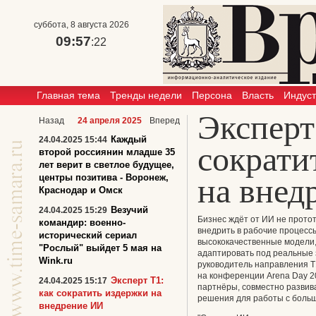
суббота, 8 августа 2026
09:57
:22
Главная тема
Тренды недели
Персона
Власть
Индус
Эксперт
Назад
24 апреля 2025
Вперед
Каждый
24.04.2025 15:44
сократи
второй россиянин младше 35
лет верит в светлое будущее,
центры позитива - Воронеж,
на внед
Краснодар и Омск
Везучий
24.04.2025 15:29
Бизнес ждёт от ИИ не прото
командир: военно-
внедрить в рабочие процесс
исторический сериал
высококачественные модели,
"Рослый" выйдет 5 мая на
адаптировать под реальные 
Wink.ru
руководитель направления Т
на конференции Arena Day 20
Эксперт Т1:
24.04.2025 15:17
партнёры, совместно разви
как сократить издержки на
решения для работы с боль
внедрение ИИ