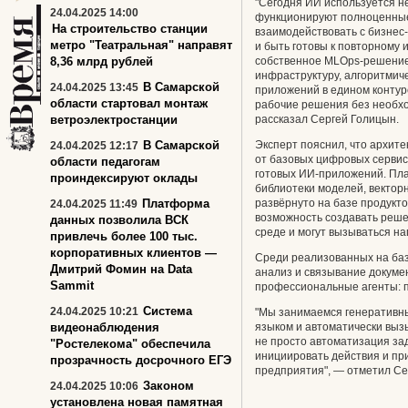
"Сегодня ИИ используется не
24.04.2025 14:00
функционируют полноценные
На строительство станции
взаимодействовать с бизнес
метро "Театральная" направят
и быть готовы к повторному 
8,36 млрд рублей
собственное MLOps-решение
инфраструктуру, алгоритмич
В Самарской
24.04.2025 13:45
приложений в едином контуре
области стартовал монтаж
рабочие решения без необхо
ветроэлектростанции
рассказал Сергей Голицын.
В Самарской
Эксперт пояснил, что архит
24.04.2025 12:17
от базовых цифровых сервис
области педагогам
готовых ИИ-приложений. Пл
проиндексируют оклады
библиотеки моделей, вектор
Платформа
развёрнуто на базе продукто
24.04.2025 11:49
возможность создавать реше
данных позволила ВСК
среде и могут вызываться н
привлечь более 100 тыс.
корпоративных клиентов —
Среди реализованных на ба
Дмитрий Фомин на Data
анализ и связывание докуме
Sammit
профессиональные агенты: п
Система
24.04.2025 10:21
"Мы занимаемся генеративн
видеонаблюдения
языком и автоматически выз
не просто автоматизация за
"Ростелекома" обеспечила
инициировать действия и пр
прозрачность досрочного ЕГЭ
предприятия", — отметил Се
Законом
24.04.2025 10:06
установлена новая памятная