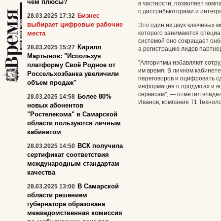
чем плюсы?
в частности, позволяет ком
с дистрибьюторами и интегр
Бизнес
28.03.2025 17:32
выбирает цифровые рабочие
Это один из двух ключевых 
места
которого занимаются специа
системой оно сокращает онбо
Кирилл
28.03.2025 15:27
а регистрацию лидов партне
Мартынов: "Используя
"Алгоритмы избавляют сотру
платформу Своё Родное от
им время. В личном кабинет
Россельхозбанка увеличили
переговоров и оцифровать с
объем продаж"
информация о продуктах и в
сервисам", — отметил владе
Более 80%
28.03.2025 14:58
Иванов, компания Т1 Техноло
новых абонентов
"Ростелекома" в Самарской
области пользуются личным
кабинетом
ВСК получила
28.03.2025 14:50
сертификат соответствия
международным стандартам
качества
В Самарской
28.03.2025 13:00
области решением
губернатора образована
межведомственная комиссия