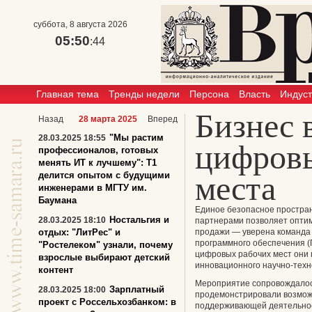
суббота, 8 августа 2026
05:50
:44
Главная тема
Тренды недели
Персона
Власть
Индус
Бизнес 
Назад
28 марта 2025
Вперед
"Мы растим
28.03.2025 18:55
цифровы
профессионалов, готовых
менять ИТ к лучшему": T1
делится опытом с будущими
места
инженерами в МГТУ им.
Баумана
Единое безопасное простран
Ностальгия и
28.03.2025 18:10
партнерами позволяет оптим
отдых: "ЛитРес" и
продажи — уверена команда 
программного обеспечения (
"Ростелеком" узнали, почему
цифровых рабочих мест они 
взрослые выбирают детский
инновационного научно-техн
контент
Мероприятие сопровождалось
Зарплатный
28.03.2025 18:00
продемонстрировали возмож
проект с Россельхозбанком: в
поддерживающей деятельнос