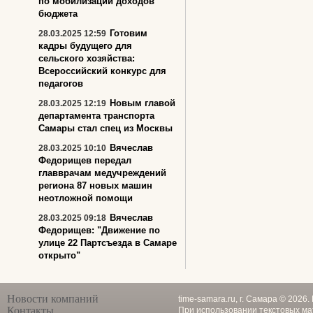
по мобилизации доходов
бюджета
Готовим
28.03.2025 12:59
кадры будущего для
сельского хозяйства:
Всероссийский конкурс для
педагогов
Новым главой
28.03.2025 12:19
департамента транспорта
Самары стал спец из Москвы
Вячеслав
28.03.2025 10:10
Федорищев передал
главврачам медучреждений
региона 87 новых машин
неотложной помощи
Вячеслав
28.03.2025 09:18
Федорищев: "Движение по
улице 22 Партсъезда в Самаре
открыто"
Новости компаний
time-samara.ru, г. Самара © 2026
Контакты
При использовании текстовых ма