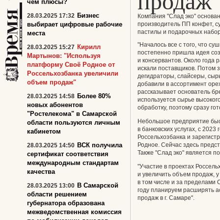
продаж
чем плюсы?
Бизнес
28.03.2025 17:32
Компания "Слад эко" основа
выбирает цифровые рабочие
производитель ПП конфет, су
пастилы и подарочных набор
места
"Началось все с того, что су
Кирилл
28.03.2025 15:27
постепенно пришла идея соз
Мартынов: "Используя
и консервантов. Около года
платформу Своё Родное от
искали поставщиков. Потом 
Россельхозбанка увеличили
дегидраторы, слайсеры, сырь
объем продаж"
добавили в ассортимент оре
рассказывает основатель бр
Более 80%
28.03.2025 14:58
используется сырье высоког
новых абонентов
обработку, поэтому сразу го
"Ростелекома" в Самарской
Небольшое предприятие быс
области пользуются личным
в банковских услугах, с 2023
кабинетом
Россельхозбанка и зарегист
ВСК получила
Родное. Сейчас здесь предс
28.03.2025 14:50
Также "Слад эко" является п
сертификат соответствия
международным стандартам
"Участие в проектах Россел
качества
и увеличить объем продаж, 
в том числе и за пределами
В Самарской
28.03.2025 13:00
году планируем расширять а
области решением
продаж в г. Самаре".
губернатора образована
межведомственная комиссия