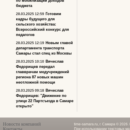
по мобилизации доходов
бюджета
Готовим
28.03.2025 12:59
кадры будущего для
сельского хозяйства:
Всероссийский конкурс для
педагогов
Новым главой
28.03.2025 12:19
департамента транспорта
Самары стал спец из Москвы
Вячеслав
28.03.2025 10:10
Федорищев передал
главврачам медучреждений
региона 87 новых машин
неотложной помощи
Вячеслав
28.03.2025 09:18
Федорищев: "Движение по
улице 22 Партсъезда в Самаре
открыто"
Новости компаний
time-samara.ru, г. Самара © 2026
Контакты
При использовании текстовых ма