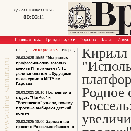
суббота, 8 августа 2026
00:03
:11
Главная тема
Тренды недели
Персона
Власть
Индус
Кирилл
Назад
28 марта 2025
Вперед
"Мы растим
28.03.2025 18:55
"Исполь
профессионалов, готовых
менять ИТ к лучшему": T1
делится опытом с будущими
платфор
инженерами в МГТУ им.
Баумана
Родное 
Ностальгия и
28.03.2025 18:10
отдых: "ЛитРес" и
Россель
"Ростелеком" узнали, почему
взрослые выбирают детский
увеличи
контент
Зарплатный
28.03.2025 18:00
проект с Россельхозбанком: в