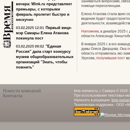
заниматься вопросами, связ
вечера: Wink.ru представляет
помощи переселенцам.
премьеры, с которыми
Елена Атанова стала врио со
февраль пролетит быстро и
ведении будет градостроите
нескучно
деятельности, взаимодейств
Первый вице-
03.02.2025 12:01
Напомним
, в декабре 2025 
мэр Самары Елена Атанова
области Александр Хинштейн
покинула пост
В январе 2025 г. в его кома
"Единая
03.02.2025 09:02
думы Олеся Дворцова. Она
п
Россия" дала старт конкурсу
область отправилась экс-за
музеев общеобразовательных
Урусова,
получившая пост
вр
организаций "Знать, чтобы
помнить"
Новости компаний
time-samara.ru, г. Самара © 2026
Контакты
При использовании текстовых ма
Написать в редакцию:
time-samar
Техническая поддержка - ООО «