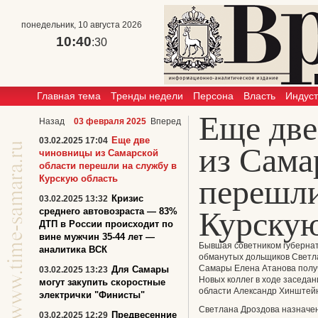
понедельник, 10 августа 2026
10:40
:30
Главная тема
Тренды недели
Персона
Власть
Индус
Еще дв
Назад
03 февраля 2025
Вперед
Еще две
03.02.2025 17:04
из Сама
чиновницы из Самарской
области перешли на службу в
Курскую область
перешли
Кризис
03.02.2025 13:32
Курскую
среднего автовозраста — 83%
ДТП в России происходит по
вине мужчин 35-44 лет —
Бывшая советником губерна
аналитика ВСК
обманутых дольщиков Светла
Самары Елена Атанова получ
Для Самары
03.02.2025 13:23
Новых коллег в ходе заседан
могут закупить скоростные
области Александр Хинштей
электрички "Финисты"
Светлана Дроздова назначен
Предвесенние
03.02.2025 12:29