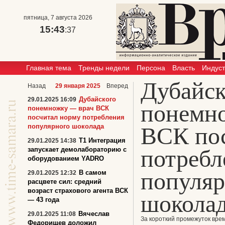
пятница, 7 августа 2026
15:43
:37
Главная тема
Тренды недели
Персона
Власть
Индус
Дубайск
Назад
29 января 2025
Вперед
Дубайского
29.01.2025 16:09
понемн
понемножку — врач ВСК
посчитал норму потребления
популярного шоколада
ВСК по
Т1 Интеграция
29.01.2025 14:38
потребл
запускает демолабораторию с
оборудованием YADRO
популяр
В самом
29.01.2025 12:32
расцвете сил: cредний
возраст страхового агента ВСК
шокола
— 43 года
Вячеслав
29.01.2025 11:08
За короткий промежуток вре
Федорищев доложил