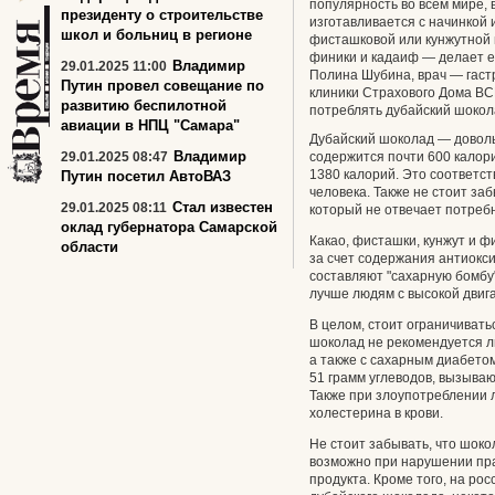
популярность во всем мире, 
президенту о строительстве
изготавливается с начинкой 
школ и больниц в регионе
фисташковой или кунжутной 
финики и кадаиф — делает е
Владимир
29.01.2025 11:00
Полина Шубина, врач — гаст
Путин провел совещание по
клиники Страхового Дома ВСК
развитию беспилотной
потреблять дубайский шокол
авиации в НПЦ "Самара"
Дубайский шоколад — довольн
Владимир
29.01.2025 08:47
содержится почти 600 калори
1380 калорий. Это соответс
Путин посетил АвтоВАЗ
человека. Также не стоит за
Стал известен
29.01.2025 08:11
который не отвечает потреб
оклад губернатора Самарской
Какао, фисташки, кунжут и ф
области
за счет содержания антиокс
составляют "сахарную бомбу
лучше людям с высокой двиг
В целом, стоит ограничивать
шоколад не рекомендуется л
а также с сахарным диабетом,
51 грамм углеводов, вызыва
Также при злоупотреблении
холестерина в крови.
Не стоит забывать, что шок
возможно при нарушении пра
продукта. Кроме того, на ро