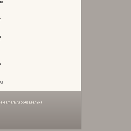
ля
е
т
т
ь
28
me-samara.ru
обязательна.