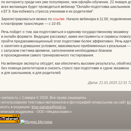
по интернету среди них уже популярнее, чем офлайн-обучение. 22 января д
всех желающих будет проводиться вебинар "Онлайн-подготовка школьников
к ЕГЭ. Как избежать стресса ученикам и их родителям".
Зарегистрироваться можно по
ссылке
. Начало вебинара в 11:00, подключени
к платформе трансляции — с 10:45.
Речь пойдет о том, как подготовиться к единому государственному экзамену
в онлайн формате. Ведущие расскажут, какие инструменты и сервисы помогу
пройти предэкзаменационный этап подготовки более эффективно. Речь иде
о занятиях в домашних условиях, максимально приближенных к реальным —
с запуском счетчика времени, заполнением необходимых бланков
и прохождением самого тренировочного тестирования.
На вебинаре эксперты обсудят, как обеспечить высокие результаты, обойтис
без помощи репетиторов и снизить стресс при подготовке и сдаче экзамена
и для школьников, и для родителей.
Дата:
21.01.2025 12:31
7
e-samara.ru, г. Самара © 2026. Все права защищены.
 использовании текстовых материалов и фотографий гиперссылка на сайт
ti
исать в редакцию:
time-samara@mail.ru
ническая поддержка - ООО «Медиасервис»