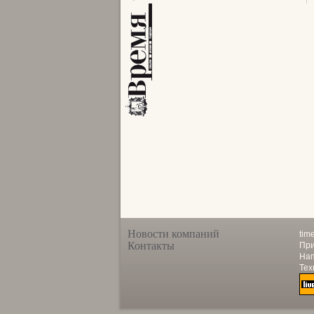
Новости компаний
tim
Контакты
При
Нап
Тех