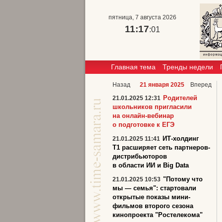
пятница, 7 августа 2026
11:17
:02
Главная тема
Тренды недели
Назад
21 января 2025
Вперед
Родителей
21.01.2025 12:31
школьников пригласили
на онлайн-вебинар
о подготовке к ЕГЭ
ИТ-холдинг
21.01.2025 11:41
Т1 расширяет сеть партнеров-
дистрибьюторов
в области ИИ и Big Data
"Потому что
21.01.2025 10:53
мы — семья": cтартовали
открытые показы мини-
фильмов второго сезона
кинопроекта "Ростелекома"