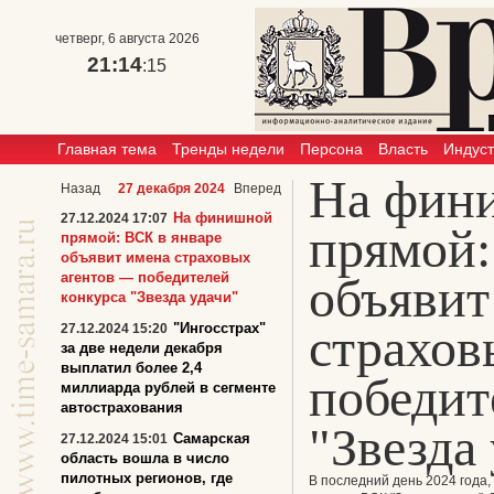
четверг, 6 августа 2026
21:14
:15
Главная тема
Тренды недели
Персона
Власть
Индус
На фин
Назад
27 декабря 2024
Вперед
На финишной
27.12.2024 17:07
прямой:
прямой: ВСК в январе
объявит имена страховых
агентов — победителей
объявит
конкурса "Звезда удачи"
страхов
"Ингосстрах"
27.12.2024 15:20
за две недели декабря
выплатил более 2,4
победит
миллиарда рублей в сегменте
автострахования
"Звезда
Самарская
27.12.2024 15:01
область вошла в число
пилотных регионов, где
В последний день 2024 года,