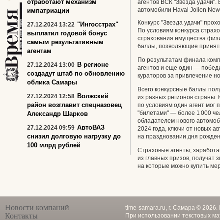
отработают механизм
агентов ВСК "Звезда удачи".
автомобили Haval Jolion New
импатриации
Конкурс "Звезда удачи" прохо
"Ингосстрах"
27.12.2024 13:22
По условиям конкурса страх
выплатил годовой бонус
страхования имущества физич
самым результативным
баллы, позволяющие принять
агентам
По результатам финала комп
В регионе
27.12.2024 13:00
агентов и еще один — побед
создадут штаб по обновлению
кураторов за привлечение н
облика Самары
Всего конкурсные баллы пол
Волжский
27.12.2024 12:58
из разных регионов страны. 
район возглавит спецназовец
по условиям один агент мог п
"билетами" — более 1 000 че
Александр Шарков
обладателем нового автомоб
АвтоВАЗ
27.12.2024 09:59
2024 года, ключи от новых 
снизил долговую нагрузку до
на праздновании дня рожден
100 млрд рублей
Страховые агенты, заработа
из главных призов, получат
на которые можно купить мер
Новости компаний
time-samara.ru, г. Самара © 2026
Контакты
При использовании текстовых ма