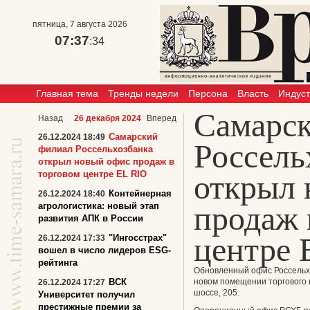
пятница, 7 августа 2026
07:37
:34
Главная тема
Тренды недели
Персона
Власть
Индус
Самарс
Назад
26 декабря 2024
Вперед
Самарский
26.12.2024 18:49
Россель
филиал Россельхозбанка
открыл новый офис продаж в
торговом центре EL RIO
открыл 
Контейнерная
26.12.2024 18:40
продаж 
агрологистика: новый этап
развития АПК в России
центре 
"Ингосстрах"
26.12.2024 17:33
вошел в число лидеров ESG-
рейтинга
Обновленный офис Россельхо
ВСК
новом помещении торгового ц
26.12.2024 17:27
шоссе, 205.
Университет получил
престижные премии за