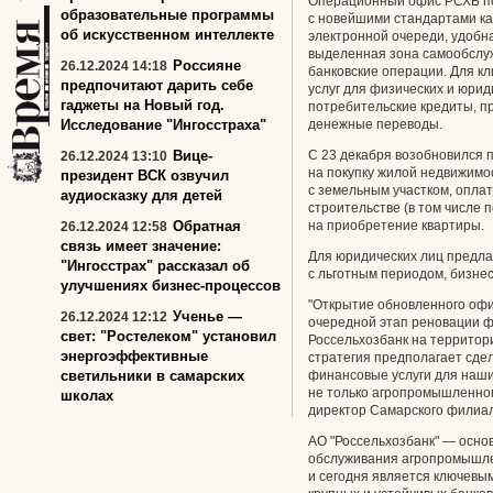
Операционный офис РСХБ под
образовательные программы
с новейшими стандартами ка
об искусственном интеллекте
электронной очереди, удобн
выделенная зона самообслу
Россияне
26.12.2024 14:18
банковские операции. Для к
предпочитают дарить себе
услуг для физических и юрид
гаджеты на Новый год.
потребительские кредиты, п
Исследование "Ингосстраха"
денежные переводы.
Вице-
С 23 декабря возобновился 
26.12.2024 13:10
на покупку жилой недвижимо
президент ВСК озвучил
с земельным участком, опла
аудиосказку для детей
строительстве (в том числе 
Обратная
на приобретение квартиры.
26.12.2024 12:58
связь имеет значение:
Для юридических лиц предла
"Ингосстрах" рассказал об
с льготным периодом, бизнес
улучшениях бизнес-процессов
"Открытие обновленного офи
Ученье —
26.12.2024 12:12
очередной этап реновации ф
свет: "Ростелеком" установил
Россельхозбанк на территор
энергоэффективные
стратегия предполагает сд
светильники в самарских
финансовые услуги для наших
не только агропромышленног
школах
директор Самарского филиал
АО "Россельхозбанк" — осн
обслуживания агропромышлен
и сегодня является ключевы