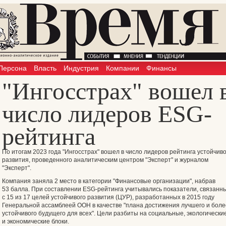
Персона
Власть
Индустрия
Компании
Финансы
"Ингосстрах" вошел 
число лидеров ESG-
рейтинга
По итогам 2023 года "Ингосстрах" вошел в число лидеров рейтинга устойчиво
развития, проведенного аналитическим центром "Эксперт" и журналом
"Эксперт".
Компания заняла 2 место в категории "Финансовые организации", набрав
53 балла. При составлении ESG-рейтинга учитывались показатели, связанн
с 15 из 17 целей устойчивого развития (ЦУР), разработанных в 2015 году
Генеральной ассамблеей ООН в качестве "плана достижения лучшего и боле
устойчивого будущего для всех". Цели разбиты на социальные, экологически
и экономические блоки.