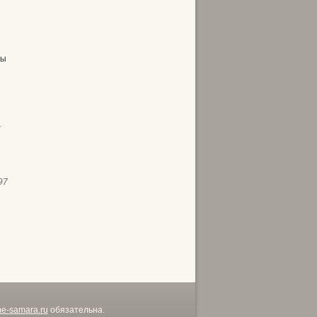
ды
а
97
me-samara.ru
обязательна.