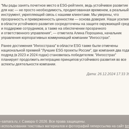
"Мы рады занять почетное место в ESG-рейтинге, ведь устойчивое развитие
для нас — не просто необходимость, продиктованная временем, а реальный
инструмент, укрепляющий связь с нашими клиентами. Мы уверены, что
прозрачность и приверженность ценностям — основа доверия. Наши усилия
в области устойчивого развития сосредоточены на защите окружающей сре
и поддержке сотрудников, а также на обеспечении прозрачного
и ответственного управления", — отметила Алина Порошина, начальник
управления корпоративных коммуникаций компании "Ингосстрах".
Ранее достижения "Ингосстраха" в области ESG также были отмечены
национальной премией "Лучшие ESG проекты России", где компания два год
подряд (в 2023 и 2024 годах) становилась победителем. "Ингосстрах"
планирует продолжить интеграцию принципов устойчивого развития во все
аспекты деятельности компании.
Дата:
26.12.2024 17:33
3
e-samara.ru, г. Самара © 2026. Все права защищены.
 использовании текстовых материалов и фотографий гиперссылка на сайт
ti