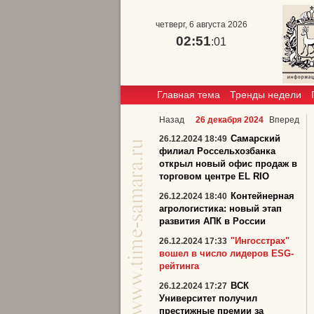
четверг, 6 августа 2026
02:51
:01
Главная тема
Тренды недели
Назад
26 декабря 2024
Вперед
Самарский
26.12.2024 18:49
филиал Россельхозбанка
открыл новый офис продаж в
торговом центре EL RIO
Контейнерная
26.12.2024 18:40
агрологистика: новый этап
развития АПК в России
"Ингосстрах"
26.12.2024 17:33
вошел в число лидеров ESG-
рейтинга
ВСК
26.12.2024 17:27
Университет получил
престижные премии за