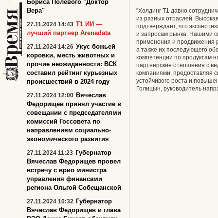
Бориса Полевого "Доктор
Вера"
"Холдинг Т1 давно сотруднич
из разных отраслей. Высока
Т1 ИИ —
27.11.2024 14:43
подтверждает, что эксперти
лучший партнер Arenadata
и запросам рынка. Нашими 
применения и продвижения р
Укус божьей
27.11.2024 14:26
а также их последующего о
коровки, месть животных и
компетенции по продуктам на
прочие неожиданности: ВСК
партнерские отношения с в
составил рейтинг курьезных
компаниями, предоставляя 
устойчивого роста и повыше
происшествий в 2024 году
Голицын, руководитель напра
Вячеслав
27.11.2024 12:00
Федорищев принял участие в
совещании с председателями
комиссий Госсовета по
направлениям социально-
экономического развития
Губернатор
27.11.2024 11:23
Вячеслав Федорищев провел
встречу с врио министра
управления финансами
региона Ольгой Собещанской
Губернатор
27.11.2024 10:32
Вячеслав Федорищев и глава