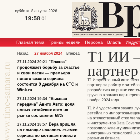
суббота, 8 августа 2026
19:58
:01
Главная тема
Тренды недели
Персона
Власть
Индус
Т1 ИИ 
Назад
27 ноября 2024
Вперед
"Плакса"
27.11.2024 20:21
партнер
продолжает борьбу за счастье
и свои песни — премьера
нового сезона сериала
Т1 Искусственный интеллект 
состоится 9 декабря на СТС и
партнер за работу с ритейло
Wink.ru
разработчик на рынке систе
вручена в рамках партнерско
"Высшая
27.11.2024 19:34
ноябре 2024 года.
передача" Авито Авто: доля
Т1 ИИ удостоился звания лу
новых китайских авто на
ретейла по импортозамещени
рынке составляет 68%
на отечественный стек Arena
и инструментов Data Governa
Вера пришла
27.11.2024 18:57
позволило клиенту минимизи
на помощь: начались съемки
иностранных технологий, и 
сериала по мотивам повести
развития бизнеса.