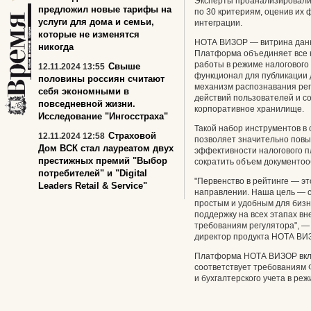
Эксперты проанализировали
предложил новые тарифы на
по 30 критериям, оценив их 
услуги для дома и семьи,
интеграции.
которые не изменятся
НОТА ВИЗОР — витрина данн
никогда
Платформа объединяет все 
работы в режиме налогового 
Свыше
12.11.2024 13:55
функционал для публикации д
половины россиян считают
механизм распознавания рег
себя экономными в
действий пользователей и с
повседневной жизни.
корпоративное хранилище.
Исследование "Ингосстраха"
Такой набор инструментов в
Страховой
12.11.2024 12:58
позволяет значительно повы
Дом ВСК стал лауреатом двух
эффективности налогового п
престижных премий "Выбор
сократить объем документоо
потребителей" и "Digital
"Первенство в рейтинге — эт
Leaders Retail & Service"
направлении. Наша цель — 
простым и удобным для бизн
поддержку на всех этапах в
требованиям регулятора", 
директор продукта НОТА ВИ
Платформа НОТА ВИЗОР вклю
соответствует требованиям 
и бухгалтерского учета в ре