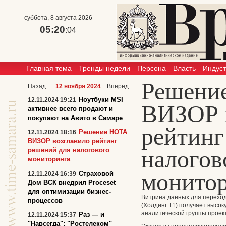
суббота, 8 августа 2026
05:20
:04
Главная тема
Тренды недели
Персона
Власть
Индус
Решени
Назад
12 ноября 2024
Вперед
Ноутбуки MSI
12.11.2024 19:21
ВИЗОР 
активнее всего продают и
покупают на Авито в Самаре
рейтинг
Решение НОТА
12.11.2024 18:16
ВИЗОР возглавило рейтинг
налогов
решений для налогового
мониторинга
монито
Страховой
12.11.2024 16:39
Дом ВСК внедрил Proceset
для оптимизации бизнес-
Витрина данных для переход
процессов
(Холдинг Т1) получает высок
аналитической группы проек
Раз — и
12.11.2024 15:37
"Навсегда": "Ростелеком"