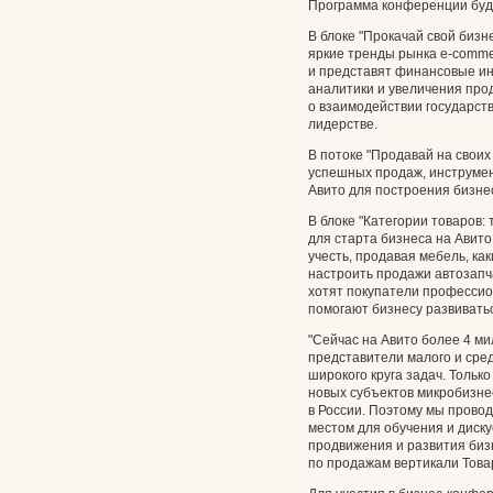
Программа конференции буде
В блоке "Прокачай свой бизн
яркие тренды рынка e-comme
и представят финансовые ин
аналитики и увеличения про
о взаимодействии государств
лидерстве.
В потоке "Продавай на своих
успешных продаж, инструмен
Авито для построения бизне
В блоке "Категории товаров:
для старта бизнеса на Авито
учесть, продавая мебель, как
настроить продажи автозапч
хотят покупатели профессио
помогают бизнесу развиватьс
"Сейчас на Авито более 4 м
представители малого и сре
широкого круга задач. Тольк
новых субъектов микробизнес
в России. Поэтому мы прово
местом для обучения и диску
продвижения и развития биз
по продажам вертикали Това