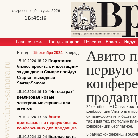
воскресенье, 9 августа 2026
16:49
:20
Главная тема
Тренды недели
Персона
Власть
Индус
Авито п
Назад
15 октября 2024
Вперед
Подготовка
15.10.2024 18:22
первую 
бизнес-проекта к инвестициям
за два дня: в Самаре пройдут
Стартап-выходные
конфер
StartupSamara
продавц
"Ингосстрах"
15.10.2024 16:10
реализовал новые
электронные сервисы для
24 октября в МТС Live Холл,
агентов
конференция "Авито для про
онлайн-формате, и будет ак
Авито
15.10.2024 13:36
так и для тех, кто только пл
приглашает на первую бизнес-
конференции бесплатное.
конференцию для продавцов
В рамках конференции обсуд
Безопасность
15.10.2024 13:04