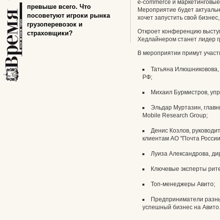
e-commerce и маркетинговы
превыше всего. Что
Мероприятие будет актуально
посоветуют игроки рынка
хочет запустить свой бизнес, 
грузоперевозок и
Откроет конференцию высту
страховщики?
Хедлайнером станет лидер 
В мероприятии примут участ
Татьяна Илюшниковова, 
РФ;
Михаил Бурмистров, упр
Эльдар Муртазин, главн
Mobile Research Group;
Денис Козлов, руководи
клиентам АО "Почта России
Луиза Александрова, ди
Ключевые эксперты рит
Топ-менеджеры Авито;
Предприниматели разных
успешный бизнес на Авито