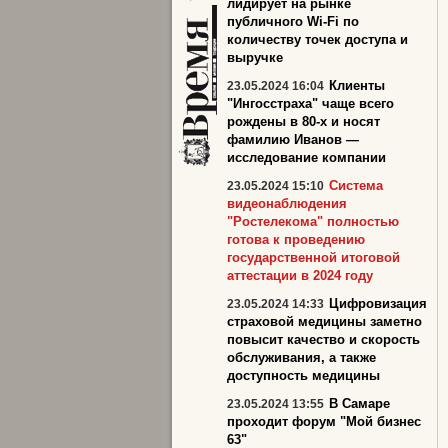
лидирует на рынке
публичного Wi-Fi по
количеству точек доступа и
выручке
Клиенты
23.05.2024 16:04
"Ингосстраха" чаще всего
рождены в 80-х и носят
фамилию Иванов —
исследование компании
Система
23.05.2024 15:10
видеонаблюдения
"Ростелекома" полностью
готова к проведению
государственной итоговой
аттестации в 2024 году
Цифровизация
23.05.2024 14:33
страховой медицины заметно
повысит качество и скорость
обслуживания, а также
доступность медицины
В Самаре
23.05.2024 13:55
проходит форум "Мой бизнес
63"