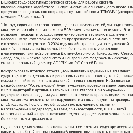
В школах труднодоступных регионов страны для работы системы
видеонаблюдения задействованы спутниковые каналы связи, организованн
при участии федерального оператора спутниковой связи "РТКОММ" (дочерн
компания "Ростелекома").
"На труднодоступных территориях, где нет оптических сетей, мы подключае
систему видеонаблюдения за ходом ЕГЭ к спутниковым каналам связи. Это
позволяет проводить государственную итоговую аттестацию в удаленных
населенных пунктах с тем же уровнем прозрачности и объективности, что
и в региональных центрах. В 2024 году онлайн-трансляция по спутниковой
связи будет вестись из более чем 500 образовательных учреждений
в населенных пунктах 26 регионов Дальне-Восточного, Приволжского, Север
Западного, Сибирского, Уральского и Центрального федеральных округов", 
сказал генеральный директор АО "РТКомм.РУ" Сергей Ратиев.
Контролировать итоговую аттестацию и выявлять нарушения на экзаменах
будут 13,5 тыс. федеральных и региональных онлайн-наблюдателей, а такж
искусственный интеллект с технологией анализа поведения. Нейронная сеть
разработанная "Ростелекомом", будет ежедневно проверять видеотрансляц
из 270 аудиторий и архивные записи из 1 000 классов. При обнаружении
подозрительного поведения участника на экзамене нейросеть подаст сигнал
система автоматически отметит нарушение, и запись поступит на проверку
к наблюдателю. После этого обнаруженное нарушение отправится
на утверждение к модератору, а затем, при необходимости, в ППЭ. Такой
многоступенчатый контроль позволяет сделать процесс сдачи экзаменов ещ
более честным и прозрачным.
В дни проведения экзаменов специалисты "Ростелекома" будут круглосуточн
следить за работой системы видеонаблюдения, осуществлять техническую