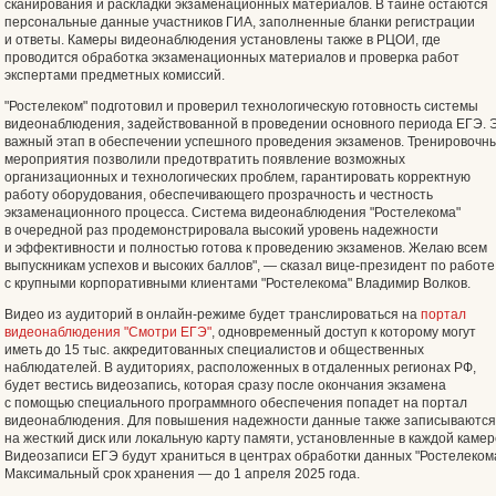
сканирования и раскладки экзаменационных материалов. В тайне остаются
персональные данные участников ГИА, заполненные бланки регистрации
и ответы. Камеры видеонаблюдения установлены также в РЦОИ, где
проводится обработка экзаменационных материалов и проверка работ
экспертами предметных комиссий.
"Ростелеком" подготовил и проверил технологическую готовность системы
видеонаблюдения, задействованной в проведении основного периода ЕГЭ. 
важный этап в обеспечении успешного проведения экзаменов. Тренировочн
мероприятия позволили предотвратить появление возможных
организационных и технологических проблем, гарантировать корректную
работу оборудования, обеспечивающего прозрачность и честность
экзаменационного процесса. Система видеонаблюдения "Ростелекома"
в очередной раз продемонстрировала высокий уровень надежности
и эффективности и полностью готова к проведению экзаменов. Желаю всем
выпускникам успехов и высоких баллов", — сказал вице-президент по работе
с крупными корпоративными клиентами "Ростелекома" Владимир Волков.
Видео из аудиторий в онлайн-режиме будет транслироваться на
портал
видеонаблюдения "Смотри ЕГЭ"
, одновременный доступ к которому могут
иметь до 15 тыс. аккредитованных специалистов и общественных
наблюдателей. В аудиториях, расположенных в отдаленных регионах РФ,
будет вестись видеозапись, которая сразу после окончания экзамена
с помощью специального программного обеспечения попадет на портал
видеонаблюдения. Для повышения надежности данные также записываются
на жесткий диск или локальную карту памяти, установленные в каждой камер
Видеозаписи ЕГЭ будут храниться в центрах обработки данных "Ростелекома
Максимальный срок хранения — до 1 апреля 2025 года.