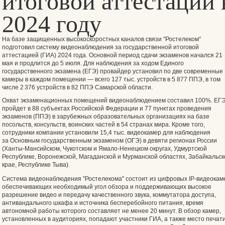
итоговой аттестации 
2024 году
На базе защищенных высокоскоростных каналов связи "Ростелеком"
подготовил систему видеонаблюдения за государственной итоговой
аттестацией (ГИА) 2024 года. Основной период сдачи экзаменов начался 21
мая и продлится до 5 июля. Для наблюдения за ходом Единого
государственного экзамена (ЕГЭ) провайдер установил по две современные 
камеры в каждом помещении — всего 127 тыс. устройств в 5 877 ППЭ, в том
числе 2 376 устройств в 82 ППЭ Самарской области.
Охват экзаменационных помещений видеонаблюдением составил 100%. ЕГ
пройдет в 88 субъектах Российской Федерации и 77 пунктах проведения
экзаменов (ППЭ) в зарубежных образовательных организациях на базе
посольств, консульств, воинских частей в 54 странах мира. Кроме того,
сотрудники компании установили 15,4 тыс. видеокамер для наблюдения
за Основным государственным экзаменом (ОГЭ) в девяти регионах России
(Ханты-Мансийском, Чукотском и Ямало-Ненецком округах, Удмуртской
Республике, Воронежской, Магаданской и Мурманской областях, Забайкальс
крае, Республике Тыва).
Система видеонаблюдения "Ростелекома" состоит из цифровых IP-видеокам
обеспечивающих необходимый угол обзора и поддерживающих высокое
разрешение видео и передачу качественного звука, коммутатора доступа,
антивандального шкафа и источника бесперебойного питания, время
автономной работы которого составляет не менее 20 минут. В обзор камер,
установленных в аудиториях, попадают участники ГИА, а также место печати