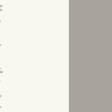
ые
яя
м
о-
—
е
,
ии
,
е
о