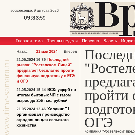
воскресенье, 9 августа 2026
09:33
:59
Главная тема
Тренды недели
Персона
Власть
Индус
Последн
Назад
21 мая 2024
Вперед
Последний
21.05.2024 16:39
"Ростел
рывок: "Ростелеком Лицей"
предлагает бесплатно пройти
финальную подготовку к ЕГЭ
предлаг
и ОГЭ
пройти
ВСК: ущерб по
21.05.2024 15:44
итогам бытовых ЧП с газом
вырос до 256 тыс. рублей
подгото
Холдинг Т1
21.05.2024 12:46
организовал производство
ОГЭ
агродронов для сельского
хозяйства
Компания "Ростелеком" пред