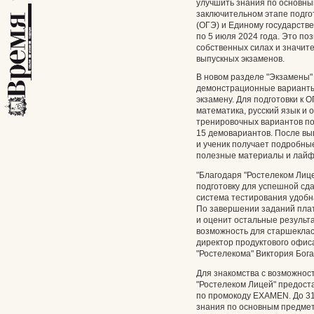
улучшить знания по основн
заключительном этапе подго
(ОГЭ) и Единому государстве
по 5 июля 2024 года. Это по
собственных силах и значит
выпускных экзаменов.
В новом разделе "Экзамены"
демонстрационные варианты
экзамену. Для подготовки к 
математика, русский язык и
тренировочных вариантов по
15 демовариантов. После вы
и ученик получает подробные
полезные материалы и лайфх
"Благодаря "Ростелеком Лиц
подготовку для успешной сда
система тестирования удобна
По завершении заданий плат
и оценит остальные результ
возможность для старшекласс
директор продуктового офис
"Ростелекома" Виктория Бога
Для знакомства с возможнос
"Ростелеком Лицей" предост
по промокоду EXAMEN. До 31
знания по основным предмет