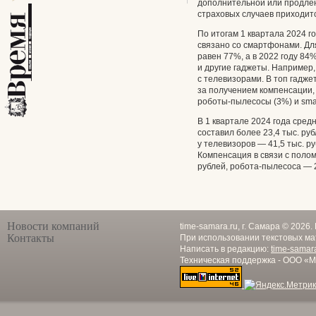
дополнительной или продлен
страховых случаев приходит
По итогам 1 квартала 2024
связано со смартфонами. Для
равен 77%, а в 2022 году 84%
и другие гаджеты. Например,
с телевизорами. В топ гадж
за получением компенсации,
роботы-пылесосы (3%) и smar
В 1 квартале 2024 года сред
составил более 23,4 тыс. р
у телевизоров — 41,5 тыс. р
Компенсация в связи с полом
рублей, робота-пылесоса — 2
Новости компаний
time-samara.ru, г. Самара © 2026
Контакты
При использовании текстовых ма
Написать в редакцию:
time-samar
Техническая поддержка - ООО «