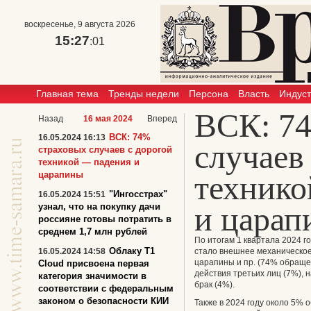
воскресенье, 9 августа 2026
15:27
:01
Главная тема
Тренды недели
Персона
Власть
Индус
ВСК: 7
Назад
16 мая 2024
Вперед
ВСК: 74%
16.05.2024 16:13
случаев
страховых случаев с дорогой
техникой — падения и
царапины
технико
"Ингосстрах"
16.05.2024 15:51
и царап
узнал, что на покупку дачи
россияне готовы потратить в
среднем 1,7 млн рублей
По итогам 1 квартала 2024 
Облаку T1
16.05.2024 14:58
стало внешнее механическое
царапины и пр. (74% обраще
Cloud присвоена первая
действия третьих лиц (7%), 
категория значимости в
брак (4%).
соответствии с федеральным
законом о безопасности КИИ
Также в 2024 году около 5%