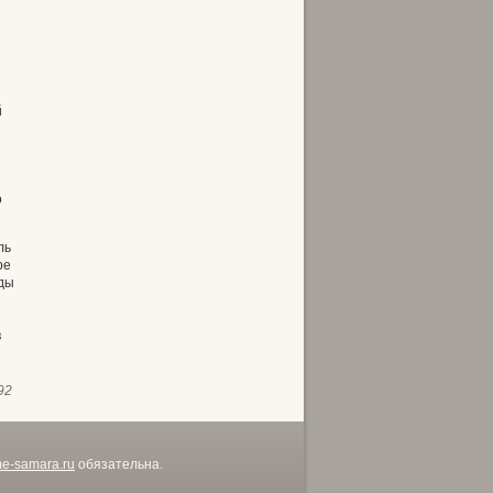
й
о
ль
ре
ды
в
92
me-samara.ru
обязательна.