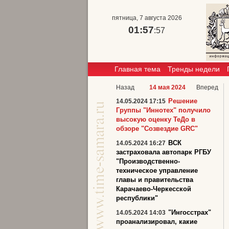
пятница, 7 августа 2026
01:57
:57
Главная тема
Тренды недели
Назад
14 мая 2024
Вперед
Решение
14.05.2024 17:15
Группы "Иннотех" получило
высокую оценку ТеДо в
обзоре "Созвездие GRC"
ВСК
14.05.2024 16:27
застраховала автопарк РГБУ
"Производственно-
техническое управление
главы и правительства
Карачаево-Черкесской
республики"
"Ингосстрах"
14.05.2024 14:03
проанализировал, какие