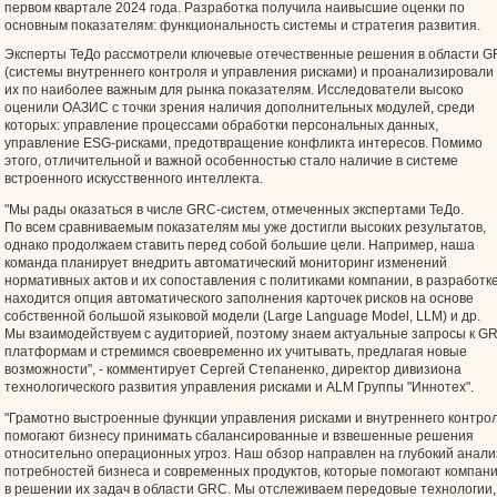
первом квартале 2024 года. Разработка получила наивысшие оценки по
основным показателям: функциональность системы и стратегия развития.
Эксперты ТеДо рассмотрели ключевые отечественные решения в области 
(системы внутреннего контроля и управления рисками) и проанализировали
их по наиболее важным для рынка показателям. Исследователи высоко
оценили ОАЗИС с точки зрения наличия дополнительных модулей, среди
которых: управление процессами обработки персональных данных,
управление ESG-рисками, предотвращение конфликта интересов. Помимо
этого, отличительной и важной особенностью стало наличие в системе
встроенного искусственного интеллекта.
"Мы рады оказаться в числе GRC-систем, отмеченных экспертами ТеДо.
По всем сравниваемым показателям мы уже достигли высоких результатов,
однако продолжаем ставить перед собой большие цели. Например, наша
команда планирует внедрить автоматический мониторинг изменений
нормативных актов и их сопоставления с политиками компании, в разработк
находится опция автоматического заполнения карточек рисков на основе
собственной большой языковой модели (Large Language Model, LLM) и др.
Мы взаимодействуем с аудиторией, поэтому знаем актуальные запросы к G
платформам и стремимся своевременно их учитывать, предлагая новые
возможности", - комментирует Сергей Степаненко, директор дивизиона
технологического развития управления рисками и ALM Группы "Иннотех".
"Грамотно выстроенные функции управления рисками и внутреннего контро
помогают бизнесу принимать сбалансированные и взвешенные решения
относительно операционных угроз. Наш обзор направлен на глубокий анали
потребностей бизнеса и современных продуктов, которые помогают компан
в решении их задач в области GRC. Мы отслеживаем передовые технологии,