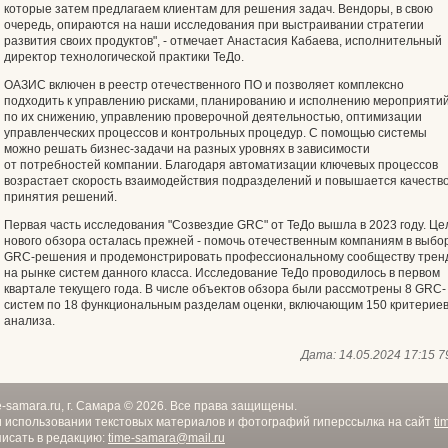
которые затем предлагаем клиентам для решения задач. Вендоры, в свою
очередь, опираются на наши исследования при выстраивании стратегии
развития своих продуктов", - отмечает Анастасия Кабаева, исполнительный
директор технологической практики ТеДо.
ОАЗИС включен в реестр отечественного ПО и позволяет комплексно
подходить к управлению рисками, планированию и исполнению мероприяти
по их снижению, управлению проверочной деятельностью, оптимизации
управленческих процессов и контрольных процедур. С помощью системы
можно решать бизнес-задачи на разных уровнях в зависимости
от потребностей компании. Благодаря автоматизации ключевых процессов
возрастает скорость взаимодействия подразделений и повышается качеств
принятия решений.
Первая часть исследования "Созвездие GRC" от ТеДо вышла в 2023 году. Це
нового обзора осталась прежней - помочь отечественным компаниям в выбо
GRC-решения и продемонстрировать профессиональному сообществу трен
на рынке систем данного класса. Исследование ТеДо проводилось в первом
квартале текущего года. В числе объектов обзора были рассмотрены 8 GRC-
систем по 18 функциональным разделам оценки, включающим 150 критерие
анализа.
Дата:
14.05.2024 17:15
7
e-samara.ru, г. Самара © 2026. Все права защищены.
 использовании текстовых материалов и фотографий гиперссылка на сайт
ti
исать в редакцию:
time-samara@mail.ru