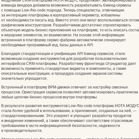
Модульная CRM-платформа НОТА МОДУС продолжает эволюционировать:
команда вендора добавила возможность разрабатывать бэкенд-сервисы
с помощью Low-/No-code подхода. Теперь специалисты, отвечающие
за интеграцию платформы в корпоративный периметр, избавлены
от необходимости писать код. Вместо этого они могут воспользоваться гото
графическим конструктором. Разработчикам достаточно спроектировать
объектную модель бизнес-приложения на платформе, то есть описать соста
и иерархию элементов, их взаимосвязи. На основе этой информации
встроенная в платформу сервис-фабрика автоматически сгенерирует
необходимые программный код, базы данных и API.
Благодаря стандартизации и унификации API бэкенд-сервисов, стало
возможным создание инструментов для разработки пользовательских
интерфейсов CRM-платформы. Разработчику фронтенда UI-редактор дает
возможность применять стандартные виджеты и компоненты, а также
описательные конструкции, и процедура создания экранов системы
значительно упрощается.
Встроенный в платформу BPM-движок отвечает за настройку сквозных
процессов. Оркестрация сервисов позволяет автоматизировать практически
любые цепочки бизнес-процессов внутри платформы.
В результате развития инструментов Low-/No-code платформа НОТА МОДУ
стала более удобной в использовании, а приложения, созданные на ней, —
стандартизированными. Это ускоряет и упрощает разработку продуктов
и внедрение изменений, а также обеспечивает соответствие отраслевым
требованиям в части информационной безопасности, надежности
и производительности.