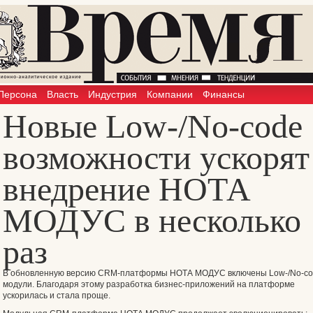
Персона
Власть
Индустрия
Компании
Финансы
Новые Low-/No-code
возможности ускорят
внедрение НОТА
МОДУС в несколько
раз
В обновленную версию CRM-платформы НОТА МОДУС включены Low-/No-c
модули. Благодаря этому разработка бизнес-приложений на платформе
ускорилась и стала проще.