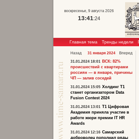
воскресенье, 9 августа 2026
13:41
:24
Главная тема
Тренды недели
Назад
31 января 2024
Вперед
ВСК: 82%
31.01.2024 18:01
происшествий с квартирами
россиян — в январе, причины
ЧП — залив соседей
Холдинг Т1
31.01.2024 15:05
станет организатором Data
Fusion Contest 2024
Т1 Цифровая
31.01.2024 13:01
Академия приняла участие в
работе жюри премии IT HR
Awards
Самарский
31.01.2024 12:16
доброволец пополнил ряды