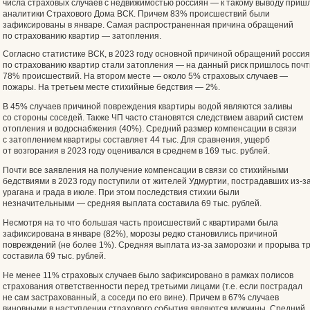
числа страховых случаев с недвижимостью россиян — к такому выводу приш
аналитики Страхового Дома ВСК. Причем 83% происшествий были
зафиксированы в январе. Самая распространенная причина обращений
по страхованию квартир — затопления.
Согласно статистике ВСК, в 2023 году основной причиной обращений росси
по страхованию квартир стали затопления — на данный риск пришлось почт
78% происшествий. На втором месте — около 5% страховых случаев —
пожары. На третьем месте стихийные бедствия — 2%.
В 45% случаев причиной повреждения квартиры водой являются заливы
со стороны соседей. Также ЧП часто становятся следствием аварий систем
отопления и водоснабжения (40%). Средний размер компенсации в связи
с затоплением квартиры составляет 44 тыс. Для сравнения, ущерб
от возгорания в 2023 году оценивался в среднем в 169 тыс. рублей.
Почти все заявления на получение компенсации в связи со стихийными
бедствиями в 2023 году поступили от жителей Удмуртии, пострадавших из-з
урагана и града в июле. При этом последствия стихии были
незначительными — средняя выплата составила 69 тыс. рублей.
Несмотря на то что большая часть происшествий с квартирами была
зафиксирована в январе (82%), морозы редко становились причиной
повреждений (не более 1%). Средняя выплата из-за заморозки и прорыва т
составила 69 тыс. рублей.
Не менее 11% страховых случаев было зафиксировано в рамках полисов
страхования ответственности перед третьими лицами (т.е. если пострадал
не сам застрахованный, а соседи по его вине). Причем в 67% случаев
виновными в наступлении страхового события являются мужчины. Средний