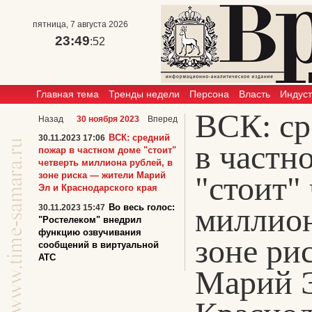
пятница, 7 августа 2026
23:49
:52
Главная тема
Тренды недели
Персона
Власть
Индус
ВСК: ср
Назад
30 ноября 2023
Вперед
ВСК: средний
30.11.2023 17:06
в частн
пожар в частном доме "стоит"
четверть миллиона рублей, в
зоне риска — жители Марий
"стоит"
Эл и Краснодарского края
миллион
Во весь голос:
30.11.2023 15:47
"Ростелеком" внедрил
функцию озвучивания
зоне ри
сообщений в виртуальной
АТС
Марий 