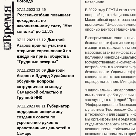
Логойдо
материале.
07.11.2023 13:49
В 2022 году ПГУТИ стал тре
Россельхозбанк повышает
опорный центр Национальног
Масштабный проект разворач
доходность по
программы "Цифровая эконом
накопительному счету "Моя
опорных центров Национальн
копилка" до 13,5%
В современных геополитиче
Дмитрий
07.11.2023 13:12
безопасности фактически пр
Азаров принял участие в
и защите ее граждан от мног
открытии соревнований по
массовых атак на инфрастру
дзюдо на призы общества
получения конфиденциальной
"Трудовые резервы"
государственных и коммерчес
потребность в высококвали
Дмитрий
07.11.2023 10:09
безопасности. Одним из эфф
Азаров и Эдуард Худайнатов
специалистов стало создание
обсудили вопросы
подведомственного Минцифр
сотрудничества между
"Национальный киберполигон
Самарской областью и
имитировать работу различны
Группой ННК
заведующего кафедрой "Про
"Информационная безопаснос
Губернатор
07.11.2023 08:11
с участием "Ростелеком-Сол
поддержал инициативу
и технологий для защиты ин
создания совета по
мы организовываем образова
укреплению духовно-
студентов отрабатывать кри
нравственных ценностей в
оснащен всем необходимым 
Самаре
позволяет максимально приб