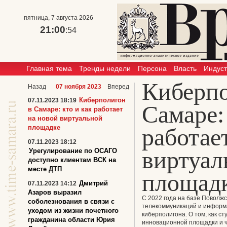
пятница, 7 августа 2026
21:00
:54
Главная тема
Тренды недели
Персона
Власть
Индус
Киберпо
Назад
07 ноября 2023
Вперед
Киберполигон
07.11.2023 18:19
Самаре: 
в Самаре: кто и как работает
на новой виртуальной
площадке
работае
07.11.2023 18:12
виртуал
Урегулирование по ОСАГО
доступно клиентам ВСК на
месте ДТП
площад
Дмитрий
07.11.2023 14:12
Азаров выразил
С 2022 года на базе Поволжс
соболезнования в связи с
телекоммуникаций и информ
уходом из жизни почетного
киберполигона. О том, как с
гражданина области Юрия
инновационной площадки и ч