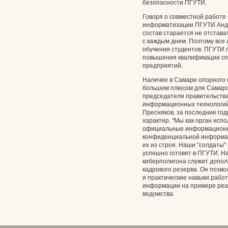
безопасности ПГУТИ.
Говоря о совместной работе 
информатизации ПГУТИ Андр
состав старается не отстава
с каждым днем. Поэтому все
обучения студентов. ПГУТИ 
повышения квалификации сп
предприятий.
Наличие в Самаре опорного 
большим плюсом для Самарск
председателя правительства
информационных технологий
Пресняков, за последние год
характер. "Мы как орган ис
официальные информационны
конфиденциальной информац
их из строя. Наши "солдаты"
успешно готовят в ПГУТИ. Н
киберполигона служит допо
кадрового резерва. Он позв
и практические навыки рабо
информации на примере реал
ведомства.