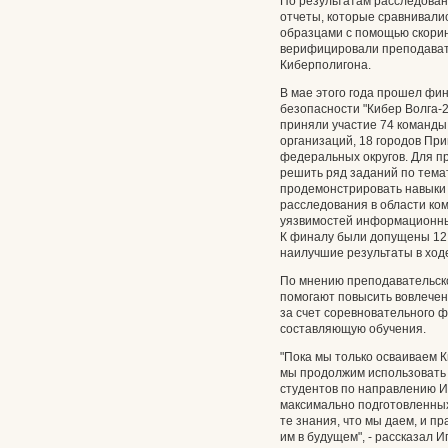
По результатам расследова
отчеты, которые сравнивали
образцами с помощью скорин
верифицировали преподават
Киберполигона.
В мае этого года прошел ф
безопасности "Кибер Волга-2
приняли участие 74 команды
организаций, 18 городов При
федеральных округов. Для п
решить ряд заданий по тем
продемонстрировать навыки 
расследования в области ко
уязвимостей информационных
К финалу были допущены 12 
наилучшие результаты в ходе
По мнению преподавательск
помогают повысить вовлечен
за счет соревновательного ф
составляющую обучения.
"Пока мы только осваиваем 
мы продолжим использовать
студентов по направлению И
максимально подготовленных
те знания, что мы даем, и п
им в будущем", - рассказал