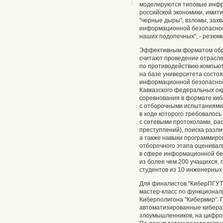
моделируются типовые инфр
российской экономики, имит
"черные дыры", взломы, захв
информационной безопаснос
наших подопечных", - резюм
Эффективным форматом обр
считают проведение отрасл
по противодействию компьют
на базе университета состо
информационной безопасност
Кавказского федеральных ок
соревнования в формате киб
с отборочными испытаниями:
в ходе которого требовалос
с сетевыми протоколами, ра
преступлений), поиска разл
а также навыки программиро
отборочного этапа оценива
в сфере информационной без
из более чем 200 учащихся, 
студентов из 10 инженерных 
Для финалистов "КиберПГУТИ
мастер-класс по функциона
Киберполигона "Кибермир". 
автоматизированные кибера
злоумышленников, на цифро