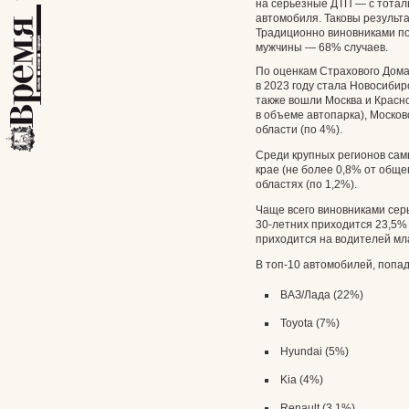
на серьезные ДТП — с тота
автомобиля. Таковы результ
Традиционно виновниками п
мужчины — 68% случаев.
По оценкам Страхового Дома
в 2023 году стала Новосибир
также вошли Москва и Красно
в объеме автопарка), Москов
области (по 4%).
Среди крупных регионов са
крае (не более 0,8% от обще
областях (по 1,2%).
Чаще всего виновниками се
30-летних приходится 23,5
приходится на водителей мл
В топ-10 автомобилей, попа
ВАЗ/Лада (22%)
Toyota (7%)
Hyundai (5%)
Kia (4%)
Renault (3,1%)