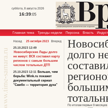
суббота, 8 августа 2026
16:39
:05
Главная тема
Тренды недели
Персона
Власть
Индус
Новоси
Назад
25 октября 2023
Вперед
25.10.2023 12:49
долго н
Новосибирские Лады долго
не живут: ВСК составил карту
регионов с самым большим
состави
числом тотальных ДТП
регионо
Больше, чем
25.10.2023 12:11
борьба: Wink.ru покажет
документальный сериал
больши
"Самбо — территория духа"
тоталь
По итогам первых 9 месяцев