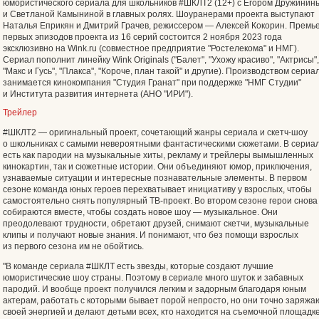
юмористического сериала для школьников #ШКЛТ2 (12+) с Егором Дружинин
и Светланой Камыниной в главных ролях. Шоуранерами проекта выступают
Наталья Еприкян и Дмитрий Грачев, режиссером — Алексей Кокорин. Премь
первых эпизодов проекта из 16 серий состоится 2 ноября 2023 года
эксклюзивно на Wink.ru (совместное предприятие "Ростелекома" и НМГ).
Сериал пополнит линейку Wink Originals ("Балет", "Ухожу красиво", "Актрисы",
"Макс и Гусь", "Плакса"‎, "‎Короче, план такой"‎ и другие). Производством сериа
занимается кинокомпания "Студия Гранат" при поддержке "НМГ Студии"
и Института развития интернета (АНО "‎ИРИ"‎).
Трейлер
#ШКЛТ2 — оригинальный проект, сочетающий жанры сериала и скетч-шоу
о школьниках с самыми невероятными фантастическими сюжетами. В сериа
есть как пародии на музыкальные хиты, рекламу и трейлеры вымышленных
кинокартин, так и сюжетные истории. Они объединяют юмор, приключения,
узнаваемые ситуации и интересные познавательные элементы. В первом
сезоне команда юных героев перехватывает инициативу у взрослых, чтобы
самостоятельно снять популярный ТВ-проект. Во втором сезоне герои снова
собираются вместе, чтобы создать новое шоу — музыкальное. Они
преодолевают трудности, обретают друзей, снимают скетчи, музыкальные
клипы и получают новые знания. И понимают, что без помощи взрослых
из первого сезона им не обойтись.
"В команде сериала #ШКЛТ есть звезды, которые создают лучшие
юмористические шоу страны. Поэтому в сериале много шуток и забавных
пародий. И вообще проект получился легким и задорным благодаря юным
актерам, работать с которыми бывает порой непросто, но они точно заряжа
своей энергией и делают детьми всех, кто находится на съемочной площадке