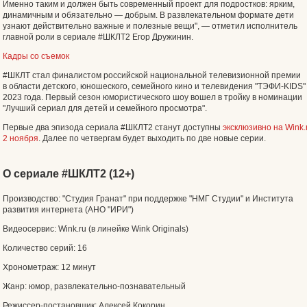
Именно таким и должен быть современный проект для подростков: ярким,
динамичным и обязательно — добрым. В развлекательном формате дети
узнают действительно важные и полезные вещи", — отметил исполнитель
главной роли в сериале #ШКЛТ2 Егор Дружинин.
Кадры со съемок
#ШКЛТ стал финалистом российской национальной телевизионной премии
в области детского, юношеского, семейного кино и телевидения "ТЭФИ-KIDS"
2023 года. Первый сезон юмористического шоу вошел в тройку в номинации
"Лучший сериал для детей и семейного просмотра".
Первые два эпизода сериала #ШКЛТ2 станут доступны
эксклюзивно на Wink.
2 ноября
. Далее по четвергам будет выходить по две новые серии.
О сериале #ШКЛТ2 (12+)
Производство: "Студия Гранат" при поддержке "НМГ Студии" и Института
развития интернета (АНО "‎ИРИ"‎)
Видеосервис: Wink.ru (в линейке Wink Originals)
Количество серий: 16
Хронометраж: 12 минут
Жанр: юмор, развлекательно-познавательный
Режиссер-постановщик: Алексей Кокорин