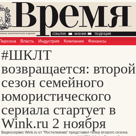
Персона
Власть
Индустрия
Компании
Финансы
#ШКЛТ
возвращается: второй
сезон семейного
юмористического
сериала стартует в
Wink.ru 2 ноября
Видеосервис Wink.ru от "Ростелекома" представил тизер второго сезона