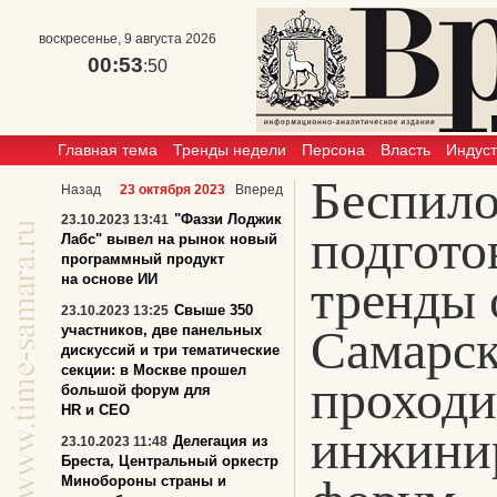
воскресенье, 9 августа 2026
00:53
:50
Главная тема
Тренды недели
Персона
Власть
Индус
Беспило
Назад
23 октября 2023
Вперед
"Фаззи Лоджик
23.10.2023 13:41
подгото
Лабс" вывел на рынок новый
программный продукт
на основе ИИ
тренды 
Свыше 350
23.10.2023 13:25
Самарск
участников, две панельных
дискуссий и три тематические
секции: в Москве прошел
проходи
большой форум для
HR и CEO
инжини
Делегация из
23.10.2023 11:48
Бреста, Центральный оркестр
Минобороны страны и