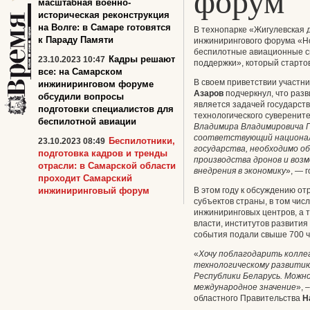
форум
масштабная военно-
историческая реконструкция
на Волге: в Самаре готовятся
В технопарке «Жигулевская 
к Параду Памяти
инжинирингового форума «Но
беспилотные авиационные с
Кадры решают
23.10.2023 10:47
поддержки», который стартов
все: на Самарском
В своем приветствии участн
инжиниринговом форуме
Азаров
подчеркнул, что раз
обсудили вопросы
является задачей государст
подготовки специалистов для
технологического суверените
беспилотной авиации
Владимира Владимировича
соответствующий национал
Беспилотники,
23.10.2023 08:49
государства,
необходимо об
подготовка кадров и тренды
производства дронов и воз
отрасли: в Самарской области
внедрения в экономику
», — 
проходит Самарский
инжиниринговый форум
В этом году к обсуждению о
субъектов страны, в том чис
инжиниринговых центров, а 
власти, институтов развития 
события подали свыше 700 ч
«
Хочу поблагодарить колле
технологическому развити
Республики Беларусь. Можн
международное значение
»,
–
областного Правительства
Н