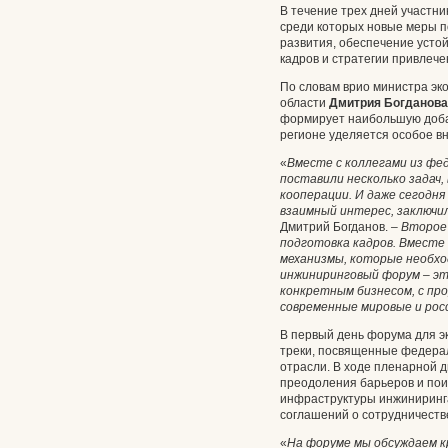
В течение трех дней участни
среди которых новые меры 
развития, обеспечение устой
кадров и стратегии привлеч
По словам врио министра эк
области
Дмитрия Богданова
формирует наибольшую доба
регионе уделяется особое в
«
Вместе с коллегами из фе
поставили несколько задач,
кооперации. И даже сегодня
взаимный интерес, заключи
Дмитрий Богданов.
–
Второе 
подготовка кадров. Вместе
механизмы, которые необхо
инжиниринговый форум – эт
конкретным бизнесом, с пр
современные мировые и рос
В первый день форума для э
треки, посвященные федерал
отрасли. В ходе пленарной 
преодоления барьеров и пои
инфраструктуры инжиниринга
соглашений о сотрудничеств
«
На форуме мы обсуждаем к