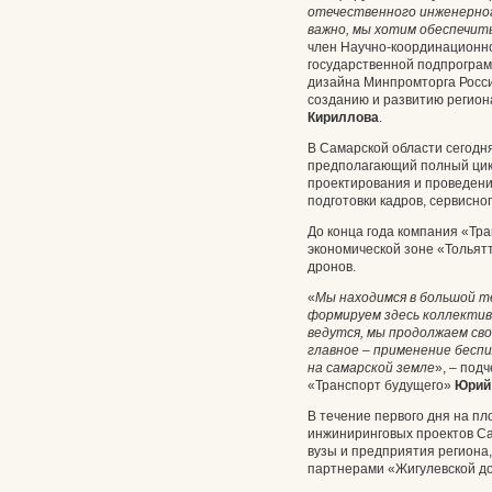
отечественного инженерног
важно, мы хотим обеспечит
член Научно-координационно
государственной подпрогра
дизайна Минпромторга Росси
созданию и развитию регио
Кириллова
.
В Самарской области сегодн
предполагающий полный цикл
проектирования и проведени
подготовки кадров, сервисно
До конца года компания «Тра
экономической зоне «Тольятт
дронов.
«
Мы находимся в большой т
формируем здесь коллектив
ведутся, мы продолжаем св
главное – применение бесп
на самарской земле
», – под
«Транспорт будущего»
Юрий
В течение первого дня на п
инжиниринговых проектов Са
вузы и предприятия региона
партнерами «Жигулевской д