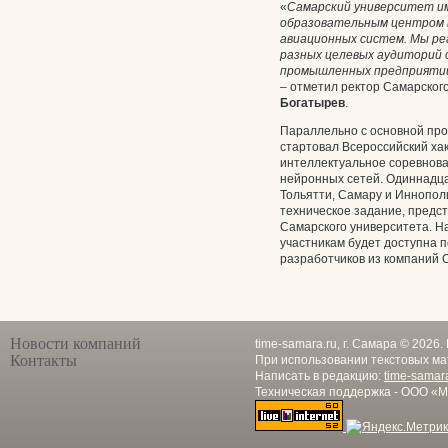
«
Самарский университет им
образовательным центром 
авиационных систем. Мы ре
разных целевых аудиторий 
промышленных предприятий
– отметил ректор Самарског
Богатырев
.
Параллельно с основной пр
стартовал Всероссийский ха
интеллектуальное соревнова
нейронных сетей. Одиннадц
Тольятти, Самару и Иннопол
техническое задание, предс
Самарского университета. Н
участникам будет доступна 
разработчиков из компаний O
Новости компаний
time-samara.ru, г. Самара © 2026
Контакты
При использовании текстовых ма
Написать в редакцию:
time-samar
Техническая поддержка - ООО «